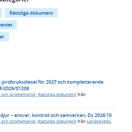
Rättsliga dokument
mentet
ar
å jordbruksdiesel för 2027 och kompletterande
 Fi2026/01208
n och promemorior
,
Rättsliga dokument
från
psdjur – ansvar, kontroll och samverkan, Ds 2026:10
n och promemorior
,
Rättsliga dokument
från
Landsbygds-