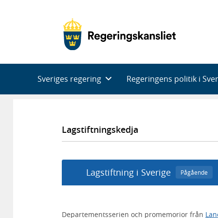
Huvudnavigering
Sveriges regering
Regeringens politik i Sve
Lagstiftningskedja
Lagstiftning i Sverige
Pågående
Departementsserien och promemorior från
Lan