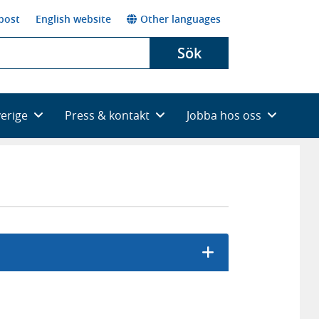
post
English website
Other languages
Sök
verige
Press & kontakt
Jobba hos oss