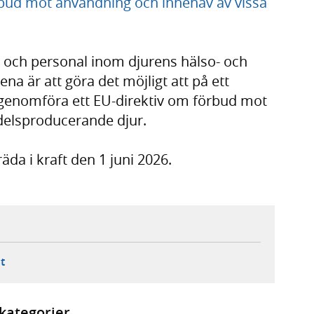
bud mot användning och innehav av vissa
re och personal inom djurens hälso- och
a är att göra det möjligt att på ett
t genomföra ett EU-direktiv om förbud mot
medelsproducerande djur.
äda i kraft den 1 juni 2026.
ebbplats,
ern webbplats,
 ny flik, extern webbplats,
- öppnar din e-postklient,
t
kategorier