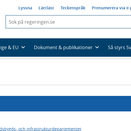
Lyssna
Lättläst
Teckenspråk
Prenumerera via e-
När
du
börjar
skriva
så
rige & EU
Dokument & publikationer
Så styrs S
framträder
en
lista
med
sökförslag
dsbygds- och infrastrukturdepartementet