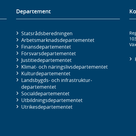
Departement
Ko
Statsrådsberedningen
Reg
10
Arbetsmarknads­departementet
Väx
Finans­departementet
Försvars­departementet
Justitie­departementet
Klimat- och näringslivs­departementet
Kultur­departementet
Landsbygds- och infrastruktur­
departementet
Social­departementet
Utbildnings­departementet
Utrikes­departementet