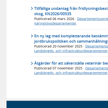
Tillfälliga undantag från fridlysnings
skog, KN2026/00535
Publicerad
06 mars 2026
·
Departementsseri
näringslivsdepartementet
En ny lag med kompletterande bestämm
jordbrukspolitiken och sammanhållnings
Publicerad
20 november 2025
·
Departements
Landsbygds- och infrastrukturdepartementet
Åtgärder för att säkerställa veterinär b
Publicerad
07 november 2025
·
Departements
Landsbygds- och infrastrukturdepartementet