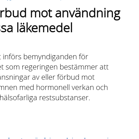
förbud mot användning
ssa läkemedel
t införs bemyndiganden för
et som regeringen bestämmer att
nsningar av eller förbud mot
 ämnen med hormonell verkan och
lsofarliga restsubstanser.