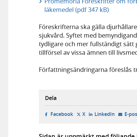
Promemoria Föreskrifter om för
läkemedel (pdf 347 kB)
Föreskrifterna ska gälla djurhålla
sjukvård. Syftet med bemyndiganden
tydligare och mer fullständigt sät
tillförsel av vissa ämnen till livs
Författningsändringarna föreslås tr
Dela
- öppnas i ny flik, extern w
- öppnas i ny flik, ext
- öppnas i
Facebook
X
LinkedIn
E-pos
Sidan är uppmärkt med följande 