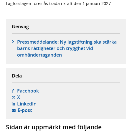
Lagförslagen föreslås träda i kraft den 1 januari 2027.
Genväg
Pressmeddelande: Ny lagstiftning ska stärka
barns rättigheter och trygghet vid
omhändertaganden
Dela
- öppnas i ny flik, extern webbplats,
Facebook
- öppnas i ny flik, extern webbplats,
X
- öppnas i ny flik, extern webbplats,
LinkedIn
- öppnar din e-postklient,
E-post
Sidan är uppmärkt med följande