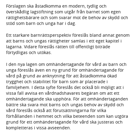
Förslagen ska åstadkomma en modern, tydlig och
överskådlig lagstiftning som utgår från barnet som egen
rättighetsbärare och som svarar mot de behov av skydd och
stöd som barn och unga har i dag.
Ett starkare barnrättsperspektiv föreslås bland annat genom
att barns och ungas rättigheter samlas i ett eget kapitel i
lagarna. Vidare föreslås rätten till offentligt biträde
förtydligas och utökas.
I den nya lagen om omhändertagande för vård av barn och
unga föreslås även en ny grund för omhändertagande för
vård på grund av anknytning för att åstadkomma ökad
trygghet och stabilitet för barn som är placerade i
familjehem. I detta syfte föreslås det också bli möjligt att i
vissa fall avvisa en vårdnadshavares begäran om att ett
omhändertagande ska upphöra. För att omhändertaganden
bättre ska svara mot barns och ungas behov av skydd och
vård föreslås också att förutsättningarna för vilka
förhållanden i hemmet och vilka beteenden som kan utgöra
grund för ett omhändertagande för vård ska justeras och
kompletteras i vissa avseenden.