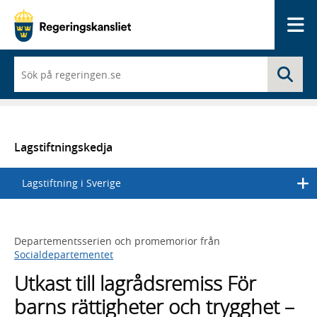
Me
När
Sö
du
börjar
skriva
så
framträder
en
Lagstiftningskedja
lista
med
Lagstiftning i Sverige
sökförslag
Departementsserien och promemorior från
Socialdepartementet
Utkast till lagrådsremiss För
barns rättigheter och trygghet –