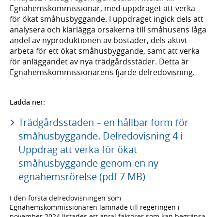
Egnahemskommissionär, med uppdraget att verka
för ökat småhusbyggande. I uppdraget ingick dels att
analysera och klarlägga orsakerna till småhusens låga
andel av nyproduktionen av bostäder, dels aktivt
arbeta för ett ökat småhusbyggande, samt att verka
för anläggandet av nya trädgårdsstäder. Detta är
Egnahemskommissionärens fjärde delredovisning.
Ladda ner:
Trädgårdsstaden – en hållbar form för
småhusbyggande. Delredovisning 4 i
Uppdrag att verka för ökat
småhusbyggande genom en ny
egnahemsrörelse (pdf 7 MB)
I den första delredovisningen som
Egnahemskommissionären lämnade till regeringen i
november 2024 listades ett antal faktorer som kan begränsa