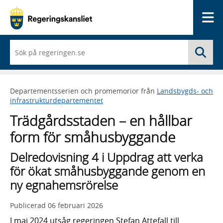
Me
När
Sö
du
börjar
skriva
så
Departementsserien och promemorior från
Landsbygds- och
framträder
infrastrukturdepartementet
en
lista
Trädgårdsstaden – en hållbar
med
sökförslag
form för småhusbyggande
Delredovisning 4 i Uppdrag att verka
för ökat småhusbyggande genom en
ny egnahemsrörelse
Publicerad
06 februari 2026
I maj 2024 utsåg regeringen Stefan Attefall till