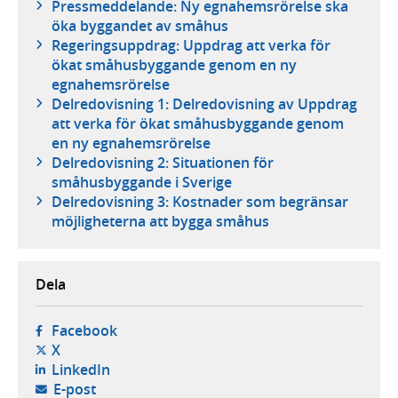
Pressmeddelande: Ny egnahemsrörelse ska
öka byggandet av småhus
Regeringsuppdrag: Uppdrag att verka för
ökat småhusbyggande genom en ny
egnahemsrörelse
Delredovisning 1: Delredovisning av Uppdrag
att verka för ökat småhusbyggande genom
en ny egnahemsrörelse
Delredovisning 2: Situationen för
småhusbyggande i Sverige
Delredovisning 3: Kostnader som begränsar
möjligheterna att bygga småhus
Dela
- öppnas i ny flik, extern webbplats,
Facebook
- öppnas i ny flik, extern webbplats,
X
- öppnas i ny flik, extern webbplats,
LinkedIn
- öppnar din e-postklient,
E-post