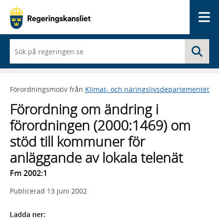
Me
När
Sö
du
börjar
skriva
så
Förordningsmotiv från
Klimat- och näringslivsdepartementet
framträder
en
Förordning om ändring i
lista
med
förordningen (2000:1469) om
sökförslag
stöd till kommuner för
anläggande av lokala telenät
Fm 2002:1
Publicerad
13 juni 2002
Ladda ner: