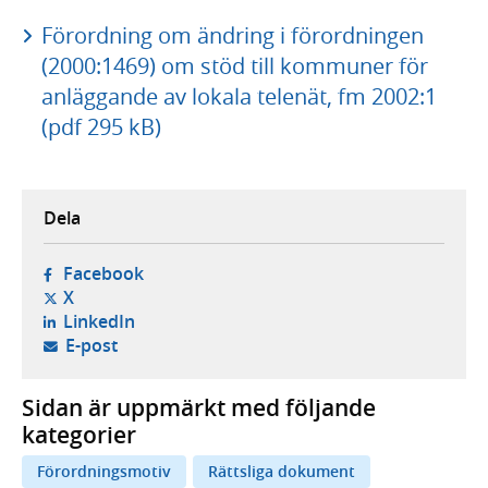
Förordning om ändring i förordningen
(2000:1469) om stöd till kommuner för
anläggande av lokala telenät, fm 2002:1
(pdf 295 kB)
Dela
- öppnas i ny flik, extern webbplats,
Facebook
- öppnas i ny flik, extern webbplats,
X
- öppnas i ny flik, extern webbplats,
LinkedIn
- öppnar din e-postklient,
E-post
Sidan är uppmärkt med följande
kategorier
Förordningsmotiv
Rättsliga dokument