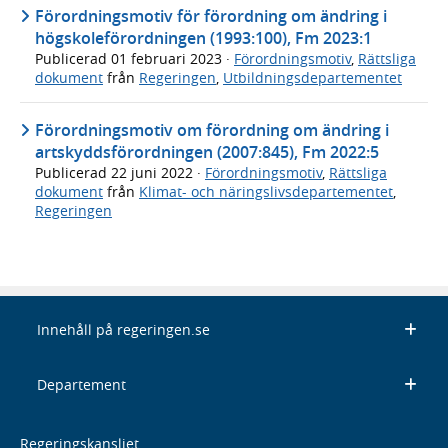
Förordningsmotiv för förordning om ändring i
högskoleförordningen (1993:100), Fm 2023:1
Publicerad
01 februari 2023
·
Förordningsmotiv
,
Rättsliga
dokument
från
Regeringen
,
Utbildningsdepartementet
Förordningsmotiv om förordning om ändring i
artskyddsförordningen (2007:845), Fm 2022:5
Publicerad
22 juni 2022
·
Förordningsmotiv
,
Rättsliga
dokument
från
Klimat- och näringslivsdepartementet
,
Regeringen
Innehåll på regeringen.se
Departement
Regeringskansliet