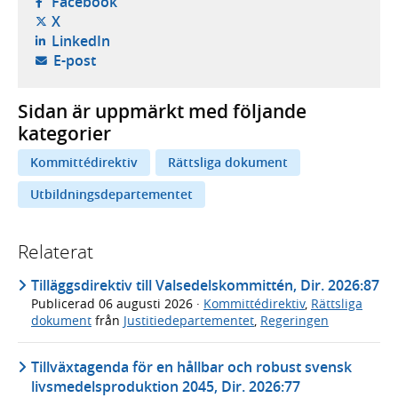
- öppnas i ny flik, extern webbplats,
Facebook
- öppnas i ny flik, extern webbplats,
X
- öppnas i ny flik, extern webbplats,
LinkedIn
- öppnar din e-postklient,
E-post
Sidan är uppmärkt med följande
kategorier
Kommittédirektiv
Rättsliga dokument
Utbildningsdepartementet
Relaterat
Tilläggsdirektiv till Valsedelskommittén, Dir. 2026:87
Publicerad
06 augusti 2026
·
Kommittédirektiv
,
Rättsliga
dokument
från
Justitiedepartementet
,
Regeringen
Tillväxtagenda för en hållbar och robust svensk
livsmedelsproduktion 2045, Dir. 2026:77