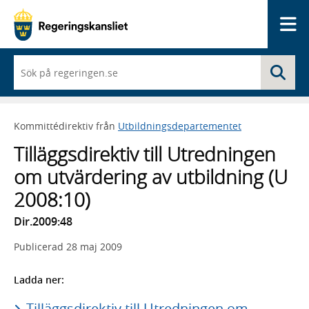
Me
När
Sö
du
börjar
skriva
så
Kommittédirektiv från
Utbildningsdepartementet
framträder
en
Tilläggsdirektiv till Utredningen
lista
med
om utvärdering av utbildning (U
sökförslag
2008:10)
Dir.2009:48
Publicerad
28 maj 2009
Ladda ner:
Tilläggsdirektiv till Utredningen om