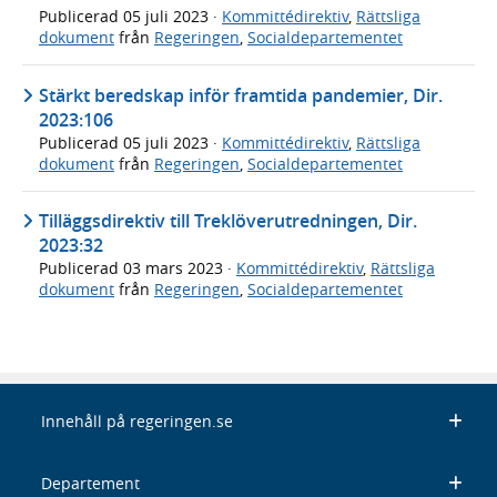
Publicerad
05 juli 2023
·
Kommittédirektiv
,
Rättsliga
dokument
från
Regeringen
,
Socialdepartementet
Stärkt beredskap inför framtida pandemier, Dir.
2023:106
Publicerad
05 juli 2023
·
Kommittédirektiv
,
Rättsliga
dokument
från
Regeringen
,
Socialdepartementet
Tilläggsdirektiv till Treklöverutredningen, Dir.
2023:32
Publicerad
03 mars 2023
·
Kommittédirektiv
,
Rättsliga
dokument
från
Regeringen
,
Socialdepartementet
Innehåll på regeringen.se
Departement