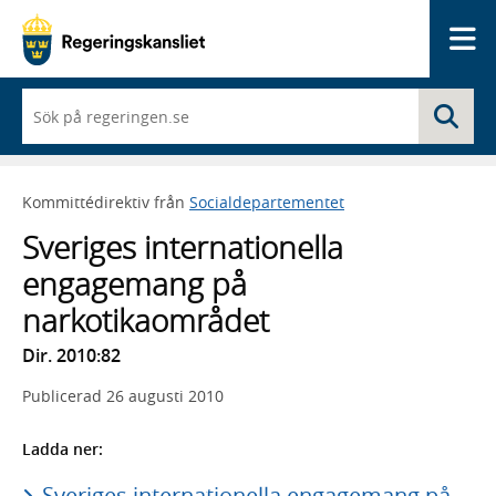
Me
När
Sö
du
börjar
skriva
så
Kommittédirektiv från
Socialdepartementet
framträder
en
Sveriges internationella
lista
med
engagemang på
sökförslag
narkotikaområdet
Dir. 2010:82
Publicerad
26 augusti 2010
Ladda ner:
Sveriges internationella engagemang på