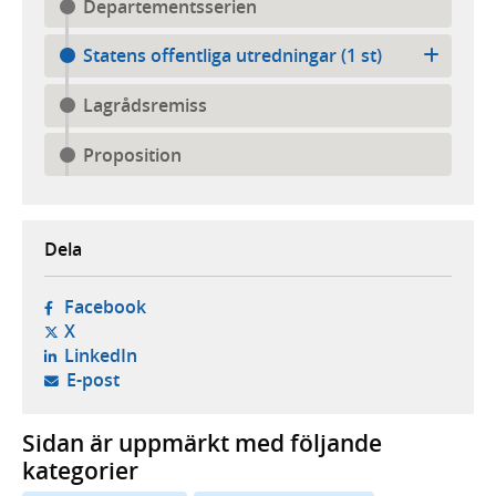
Departementsserien
Statens offentliga utredningar (1 st)
Lagrådsremiss
Proposition
Dela
- öppnas i ny flik, extern webbplats,
Facebook
- öppnas i ny flik, extern webbplats,
X
- öppnas i ny flik, extern webbplats,
LinkedIn
- öppnar din e-postklient,
E-post
Sidan är uppmärkt med följande
kategorier