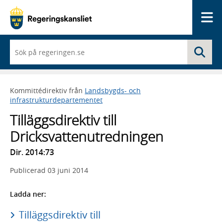
Me
När
Sö
du
börjar
skriva
så
Kommittédirektiv från
Landsbygds- och
framträder
infrastrukturdepartementet
en
lista
Tilläggsdirektiv till
med
sökförslag
Dricksvattenutredningen
Dir. 2014:73
Publicerad
03 juni 2014
Ladda ner:
Tilläggsdirektiv till