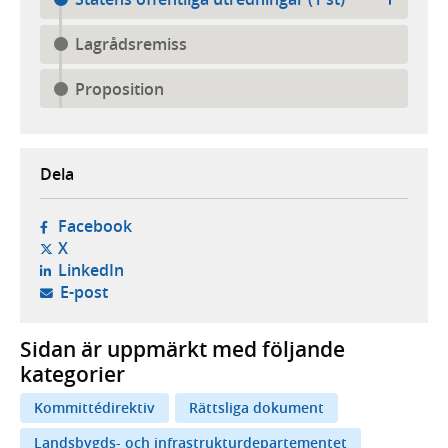
Lagrådsremiss
Proposition
Dela
- öppnas i ny flik, extern webbplats,
Facebook
- öppnas i ny flik, extern webbplats,
X
- öppnas i ny flik, extern webbplats,
LinkedIn
- öppnar din e-postklient,
E-post
Sidan är uppmärkt med följande
kategorier
Kommittédirektiv
Rättsliga dokument
Landsbygds- och infrastrukturdepartementet