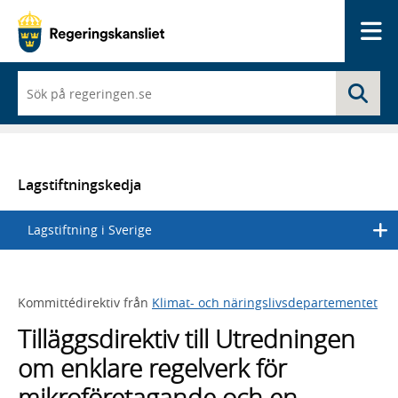
Me
När
Sö
du
börjar
skriva
så
framträder
en
Lagstiftningskedja
lista
med
Lagstiftning i Sverige
sökförslag
Kommittédirektiv från
Klimat- och näringslivsdepartementet
Tilläggsdirektiv till Utredningen
om enklare regelverk för
mikroföretagande och en