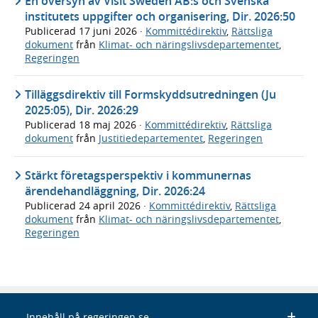
En översyn av Visit Sweden AB:s och Svenska
institutets uppgifter och organisering, Dir. 2026:50
Publicerad
17 juni 2026
·
Kommittédirektiv
,
Rättsliga
dokument
från
Klimat- och näringslivsdepartementet
,
Regeringen
Tilläggsdirektiv till Formskyddsutredningen (Ju
2025:05), Dir. 2026:29
Publicerad
18 maj 2026
·
Kommittédirektiv
,
Rättsliga
dokument
från
Justitiedepartementet
,
Regeringen
Stärkt företagsperspektiv i kommunernas
ärendehandläggning, Dir. 2026:24
Publicerad
24 april 2026
·
Kommittédirektiv
,
Rättsliga
dokument
från
Klimat- och näringslivsdepartementet
,
Regeringen
Innehåll på regeringen.se