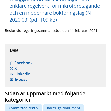
enklare regelverk för mikroföretagande
och en modernare bokföringslag (N
2020:03) (pdf 109 kB)
Beslut vid regeringssammanträde den 11 februari 2021.
Dela
- öppnas i ny flik, extern webbplats,
Facebook
- öppnas i ny flik, extern webbplats,
X
- öppnas i ny flik, extern webbplats,
LinkedIn
- öppnar din e-postklient,
E-post
Sidan är uppmärkt med följande
kategorier
Kommittédirektiv
Rättsliga dokument