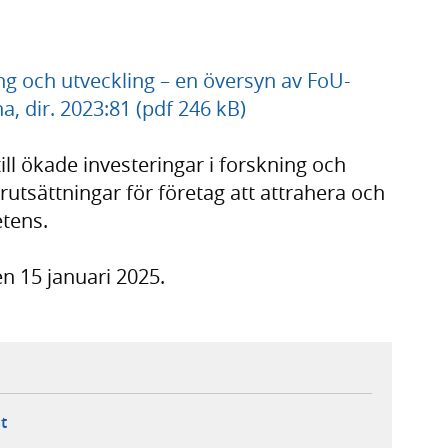
g och utveckling – en översyn av FoU-
, dir. 2023:81 (pdf 246 kB)
till ökade investeringar i forskning och
rutsättningar för företag att attrahera och
etens.
n 15 januari 2025.
ebbplats,
ern webbplats,
 ny flik, extern webbplats,
- öppnar din e-postklient,
t