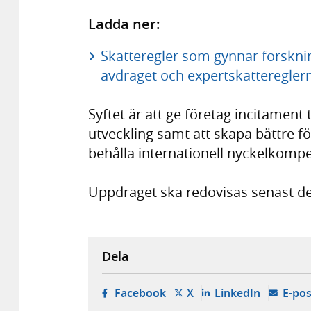
Ladda ner:
Skatteregler som gynnar forsknin
avdraget och expertskattereglerna
Syftet är att ge företag incitament 
utveckling samt att skapa bättre fö
behålla internationell nyckelkomp
Uppdraget ska redovisas senast de
Dela
- öppnas i ny flik, extern w
- öppnas i ny flik, ext
- öppnas i
Facebook
X
LinkedIn
E-pos