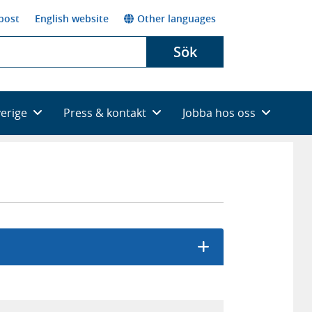
post
English website
Other languages
Sök
verige
Press & kontakt
Jobba hos oss