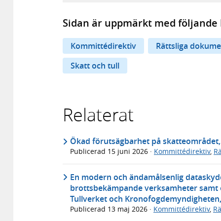
Sidan är uppmärkt med följande 
Kommittédirektiv
Rättsliga dokume
Skatt och tull
Relaterat
Ökad förutsägbarhet på skatteområdet, 
Publicerad
15 juni 2026
·
Kommittédirektiv
,
Rä
En modern och ändamålsenlig dataskydds
brottsbekämpande verksamheter samt ett
Tullverket och Kronofogdemyndigheten, 
Publicerad
13 maj 2026
·
Kommittédirektiv
,
Rä