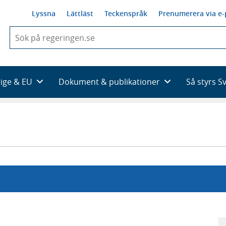
Lyssna
Lättläst
Teckenspråk
Prenumerera via e-
När
du
börjar
skriva
så
rige & EU
Dokument & publikationer
Så styrs S
framträder
en
lista
med
sökförslag