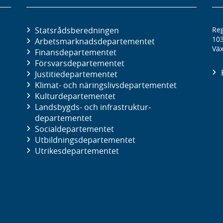
Statsrådsberedningen
Reg
10
Arbetsmarknads­departementet
Väx
Finans­departementet
Försvars­departementet
Justitie­departementet
Klimat- och näringslivs­departementet
Kultur­departementet
Landsbygds- och infrastruktur­
departementet
Social­departementet
Utbildnings­departementet
Utrikes­departementet