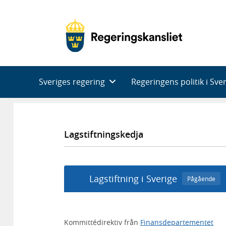
Huvudnavigering
Sveriges regering
Regeringens politik i Sve
Lagstiftningskedja
Lagstiftning i Sverige
Pågående
Kommittédirektiv från
Finansdepartementet