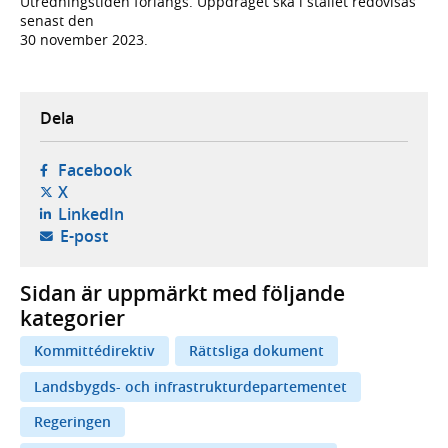
Utredningstiden förlängs. Uppdraget ska i stället redovisas
senast den
30 november 2023.
Dela
- öppnas i ny flik, extern webbplats,
Facebook
- öppnas i ny flik, extern webbplats,
X
- öppnas i ny flik, extern webbplats,
LinkedIn
- öppnar din e-postklient,
E-post
Sidan är uppmärkt med följande
kategorier
Kommittédirektiv
Rättsliga dokument
Landsbygds- och infrastrukturdepartementet
Regeringen