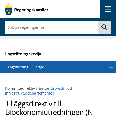
Me
När
Sö
du
börjar
skriva
så
framträder
en
Lagstiftningskedja
lista
med
Lagstiftning i Sverige
sökförslag
Kommittédirektiv från
Landsbygds- och
infrastrukturdepartementet
Tilläggsdirektiv till
Bioekonomiutredningen (N