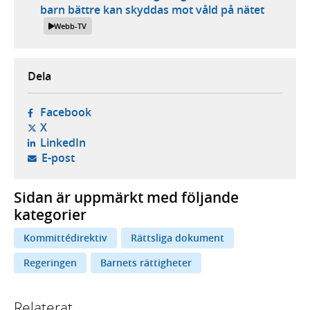
barn bättre kan skyddas mot våld på nätet
Webb-TV
Dela
- öppnas i ny flik, extern webbplats,
Facebook
- öppnas i ny flik, extern webbplats,
X
- öppnas i ny flik, extern webbplats,
LinkedIn
- öppnar din e-postklient,
E-post
Sidan är uppmärkt med följande
kategorier
Kommittédirektiv
Rättsliga dokument
Regeringen
Barnets rättigheter
Relaterat