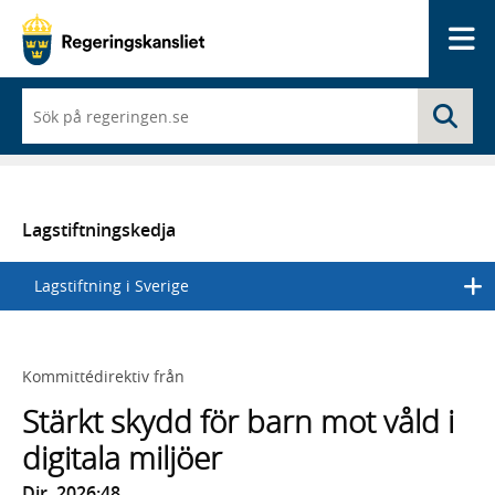
Me
När
Sö
du
börjar
skriva
så
framträder
en
Lagstiftningskedja
lista
med
Lagstiftning i Sverige
sökförslag
Kommittédirektiv från
Stärkt skydd för barn mot våld i
digitala miljöer
Dir. 2026:48