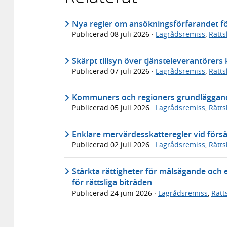
Nya regler om ansökningsförfarandet för
Publicerad
08 juli 2026
·
Lagrådsremiss
,
Rätt
Skärpt tillsyn över tjänsteleverantörer
Publicerad
07 juli 2026
·
Lagrådsremiss
,
Rätt
Kommuners och regioners grundläggande
Publicerad
05 juli 2026
·
Lagrådsremiss
,
Rätt
Enklare mervärdesskatteregler vid försä
Publicerad
02 juli 2026
·
Lagrådsremiss
,
Rätt
Stärkta rättigheter för målsägande och 
för rättsliga biträden
Publicerad
24 juni 2026
·
Lagrådsremiss
,
Rätt