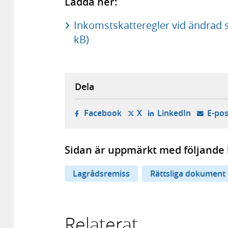
Ladda ner:
Inkomstskatteregler vid ändrad sk
kB)
Dela
- öppnas i ny flik, extern w
- öppnas i ny flik, ext
- öppnas i
Facebook
X
LinkedIn
E-pos
Sidan är uppmärkt med följande 
Lagrådsremiss
Rättsliga dokument
Relaterat