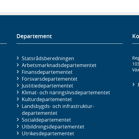
Departement
Ko
Statsrådsberedningen
Reg
10
Arbetsmarknads­departementet
Väx
Finans­departementet
Försvars­departementet
Justitie­departementet
Klimat- och näringslivs­departementet
Kultur­departementet
Landsbygds- och infrastruktur­
departementet
Social­departementet
Utbildnings­departementet
Utrikes­departementet