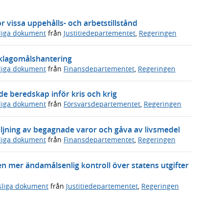
 vissa uppehålls- och arbetstillstånd
sliga dokument
från
Justitiedepartementet
,
Regeringen
s klagomålshantering
sliga dokument
från
Finansdepartementet
,
Regeringen
 beredskap inför kris och krig
sliga dokument
från
Försvarsdepartementet
,
Regeringen
ljning av begagnade varor och gåva av livsmedel
sliga dokument
från
Finansdepartementet
,
Regeringen
en mer ändamålsenlig kontroll över statens utgifter
sliga dokument
från
Justitiedepartementet
,
Regeringen