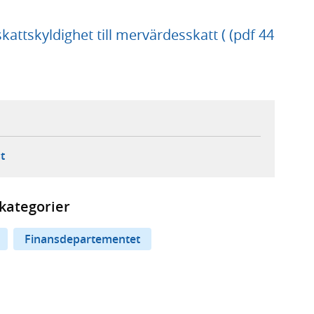
attskyldighet till mervärdesskatt ( (pdf 44
ebbplats,
ern webbplats,
 ny flik, extern webbplats,
- öppnar din e-postklient,
t
kategorier
Finansdepartementet