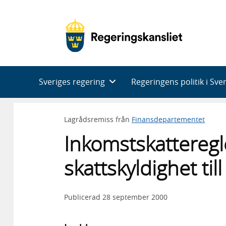
Huvudnavigering
Sveriges regering
Regeringens politik i Sve
Lagrådsremiss från
Finansdepartementet
Inkomstskatteregl
skattskyldighet ti
Publicerad
28 september 2000