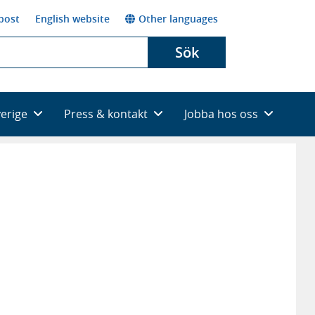
post
English website
Other languages
Sök
verige
Press & kontakt
Jobba hos oss