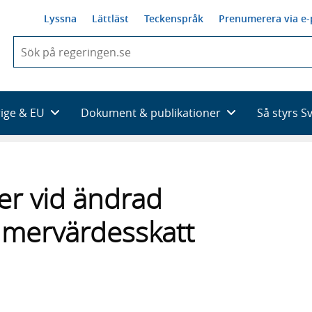
Lyssna
Lättläst
Teckenspråk
Prenumerera via e-
När
du
börjar
skriva
så
rige & EU
Dokument & publikationer
Så styrs S
framträder
en
lista
med
sökförslag
er vid ändrad
ll mervärdesskatt