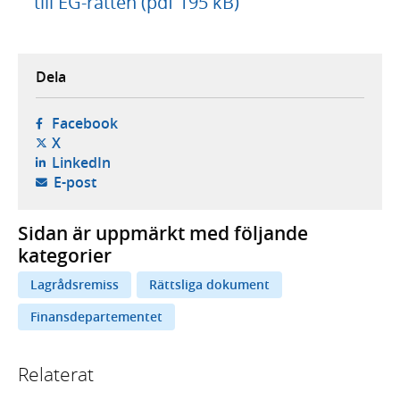
till EG-rätten (pdf 195 kB)
Dela
- öppnas i ny flik, extern webbplats,
Facebook
- öppnas i ny flik, extern webbplats,
X
- öppnas i ny flik, extern webbplats,
LinkedIn
- öppnar din e-postklient,
E-post
Sidan är uppmärkt med följande
kategorier
Lagrådsremiss
Rättsliga dokument
Finansdepartementet
Relaterat