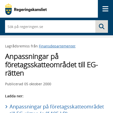
Me
När
Sö
du
börjar
skriva
så
Lagrådsremiss från
Finansdepartementet
framträder
en
Anpassningar på
lista
med
företagsskatteområdet till EG-
sökförslag
rätten
Publicerad
05 oktober 2000
Ladda ner:
Anpassningar på företagsskatteområdet