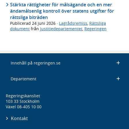
Stärkta rättigheter för målsägande och en mer
ändamålsenlig kontroll över statens utgifter för
rättsliga biträden
Publicerad
24 juni 2026
·
Lagrådsremiss
,
Rättsliga
dokument
från
Justitiedepartementet
,
Regeringen
Innehåll på regeringen.se
Departement
Regeringskansliet
103 33 Stockholm
Växel 08-405 10 00
Kontakt