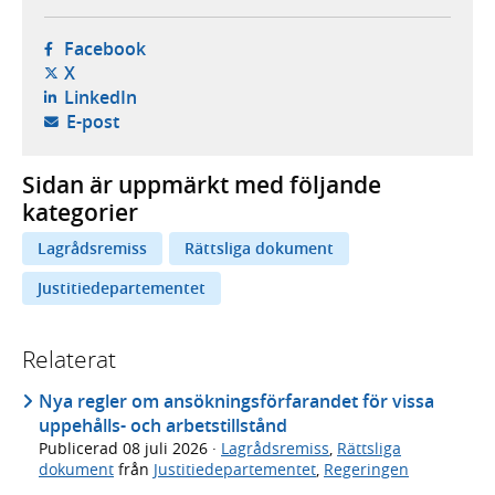
- öppnas i ny flik, extern webbplats,
Facebook
- öppnas i ny flik, extern webbplats,
X
- öppnas i ny flik, extern webbplats,
LinkedIn
- öppnar din e-postklient,
E-post
Sidan är uppmärkt med följande
kategorier
Lagrådsremiss
Rättsliga dokument
Justitiedepartementet
Relaterat
Nya regler om ansökningsförfarandet för vissa
uppehålls- och arbetstillstånd
Publicerad
08 juli 2026
·
Lagrådsremiss
,
Rättsliga
dokument
från
Justitiedepartementet
,
Regeringen