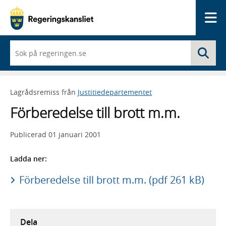
Me
När
Sö
du
börjar
skriva
så
Lagrådsremiss från
Justitiedepartementet
framträder
en
Förberedelse till brott m.m.
lista
med
sökförslag
Publicerad
01 januari 2001
Ladda ner:
Förberedelse till brott m.m. (pdf 261 kB)
Dela