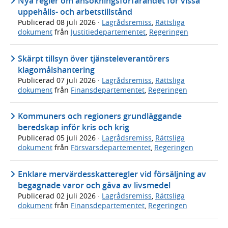
Nya regler om ansökningsförfarandet för vissa
uppehålls- och arbetstillstånd
Publicerad
08 juli 2026
·
Lagrådsremiss
,
Rättsliga
dokument
från
Justitiedepartementet
,
Regeringen
Skärpt tillsyn över tjänsteleverantörers
klagomålshantering
Publicerad
07 juli 2026
·
Lagrådsremiss
,
Rättsliga
dokument
från
Finansdepartementet
,
Regeringen
Kommuners och regioners grundläggande
beredskap inför kris och krig
Publicerad
05 juli 2026
·
Lagrådsremiss
,
Rättsliga
dokument
från
Försvarsdepartementet
,
Regeringen
Enklare mervärdesskatteregler vid försäljning av
begagnade varor och gåva av livsmedel
Publicerad
02 juli 2026
·
Lagrådsremiss
,
Rättsliga
dokument
från
Finansdepartementet
,
Regeringen