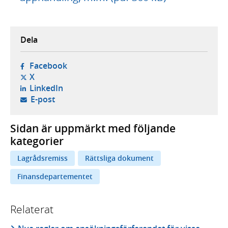
Dela
- öppnas i ny flik, extern webbplats,
Facebook
- öppnas i ny flik, extern webbplats,
X
- öppnas i ny flik, extern webbplats,
LinkedIn
- öppnar din e-postklient,
E-post
Sidan är uppmärkt med följande
kategorier
Lagrådsremiss
Rättsliga dokument
Finansdepartementet
Relaterat