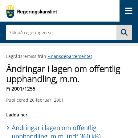
Me
När
Sö
du
börjar
skriva
så
Lagrådsremiss från
Finansdepartementet
framträder
en
Ändringar i lagen om offentlig
lista
med
upphandling, m.m.
sökförslag
Fi 2001/1255
Publicerad
26 februari 2001
Ladda ner:
Ändringar i lagen om offentlig
upphandling, m.m. (pdf 360 kB)