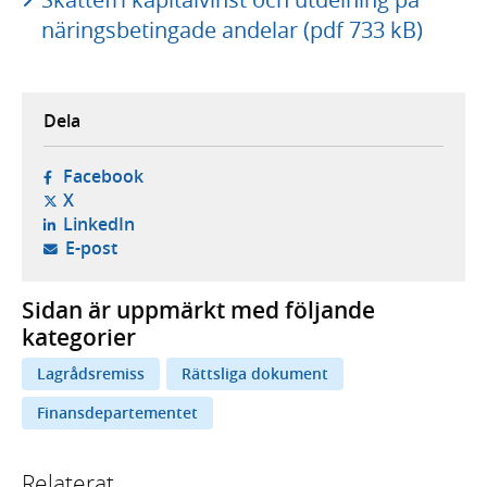
näringsbetingade andelar (pdf 733 kB)
Dela
- öppnas i ny flik, extern webbplats,
Facebook
- öppnas i ny flik, extern webbplats,
X
- öppnas i ny flik, extern webbplats,
LinkedIn
- öppnar din e-postklient,
E-post
Sidan är uppmärkt med följande
kategorier
Lagrådsremiss
Rättsliga dokument
Finansdepartementet
Relaterat