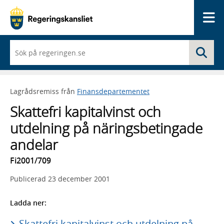
Me
När
Sö
du
börjar
skriva
så
Lagrådsremiss från
Finansdepartementet
framträder
en
Skattefri kapitalvinst och
lista
med
utdelning på näringsbetingade
sökförslag
andelar
Fi2001/709
Publicerad
23 december 2001
Ladda ner:
Skattefri kapitalvinst och utdelning på