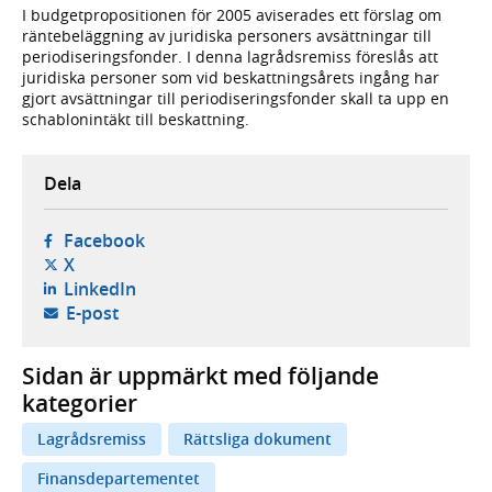
I budgetpropositionen för 2005 aviserades ett förslag om
räntebeläggning av juridiska personers avsättningar till
periodiseringsfonder. I denna lagrådsremiss föreslås att
juridiska personer som vid beskattningsårets ingång har
gjort avsättningar till periodiseringsfonder skall ta upp en
schablonintäkt till beskattning.
Dela
- öppnas i ny flik, extern webbplats,
Facebook
- öppnas i ny flik, extern webbplats,
X
- öppnas i ny flik, extern webbplats,
LinkedIn
- öppnar din e-postklient,
E-post
Sidan är uppmärkt med följande
kategorier
Lagrådsremiss
Rättsliga dokument
Finansdepartementet