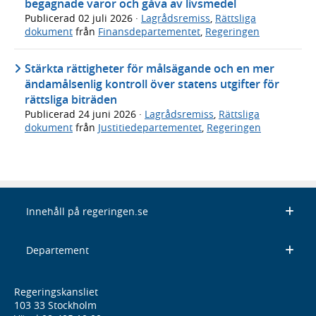
begagnade varor och gåva av livsmedel
Publicerad
02 juli 2026
·
Lagrådsremiss
,
Rättsliga
dokument
från
Finansdepartementet
,
Regeringen
Stärkta rättigheter för målsägande och en mer
ändamålsenlig kontroll över statens utgifter för
rättsliga biträden
Publicerad
24 juni 2026
·
Lagrådsremiss
,
Rättsliga
dokument
från
Justitiedepartementet
,
Regeringen
Innehåll på regeringen.se
Departement
Regeringskansliet
103 33 Stockholm