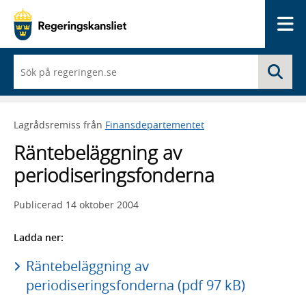
Me
När
Sö
du
börjar
skriva
så
Lagrådsremiss från
Finansdepartementet
framträder
en
Räntebeläggning av
lista
med
periodiseringsfonderna
sökförslag
Publicerad
14 oktober 2004
Ladda ner:
Räntebeläggning av
periodiseringsfonderna (pdf 97 kB)