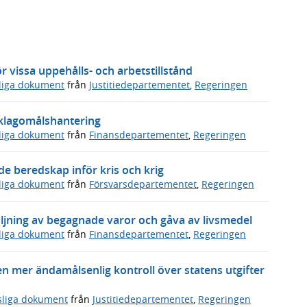
 vissa uppehålls- och arbetstillstånd
sliga dokument
från
Justitiedepartementet
,
Regeringen
s klagomålshantering
sliga dokument
från
Finansdepartementet
,
Regeringen
 beredskap inför kris och krig
sliga dokument
från
Försvarsdepartementet
,
Regeringen
ljning av begagnade varor och gåva av livsmedel
sliga dokument
från
Finansdepartementet
,
Regeringen
en mer ändamålsenlig kontroll över statens utgifter
sliga dokument
från
Justitiedepartementet
,
Regeringen