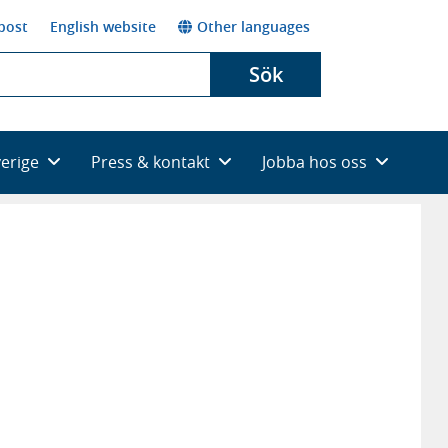
post
English website
Other languages
Sök
verige
Press & kontakt
Jobba hos oss