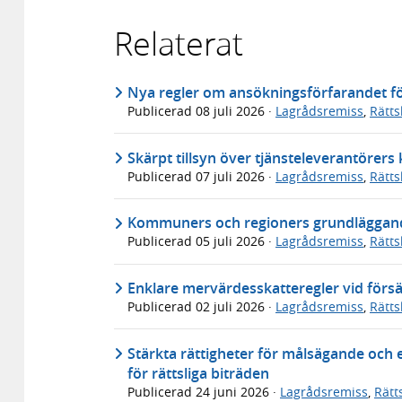
Relaterat
Nya regler om ansökningsförfarandet för
Publicerad
08 juli 2026
·
Lagrådsremiss
,
Rätt
Skärpt tillsyn över tjänsteleverantörer
Publicerad
07 juli 2026
·
Lagrådsremiss
,
Rätt
Kommuners och regioners grundläggande
Publicerad
05 juli 2026
·
Lagrådsremiss
,
Rätt
Enklare mervärdesskatteregler vid försä
Publicerad
02 juli 2026
·
Lagrådsremiss
,
Rätt
Stärkta rättigheter för målsägande och 
för rättsliga biträden
Publicerad
24 juni 2026
·
Lagrådsremiss
,
Rätt