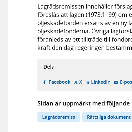
Lagrådsremissen innehåller förslag 
föreslås att lagen (1973:1199) om e
oljeskadefonden ersätts av en ny l
oljeskadefonderna. Övriga lagförs
föranleds av ett tillträde till fond
kraft den dag regeringen bestämm
Dela
- öppnas i ny flik, extern w
- öppnas i ny flik, ext
- öppnas i
Facebook
X
LinkedIn
E-pos
Sidan är uppmärkt med följande 
Lagrådsremiss
Rättsliga dokument