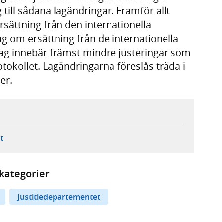
till sådana lagändringar. Framför allt
rsättning från den internationella
ag om ersättning från de internationella
lag innebär främst mindre justeringar som
protokollet. Lagändringarna föreslås träda i
er.
ebbplats,
ern webbplats,
 ny flik, extern webbplats,
- öppnar din e-postklient,
t
kategorier
Justitiedepartementet