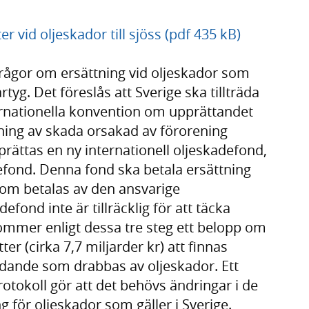
r vid oljeskador till sjöss (pdf 435 kB)
rågor om ersättning vid oljeskador som
yg. Det föreslås att Sverige ska tillträda
nternationella konvention om upprättandet
tning av skada orsakad av förorening
ättas en ny internationell oljeskadefond,
fond. Denna fond ska betala ersättning
som betalas av den ansvarige
fond inte är tillräcklig för att täcka
mer enligt dessa tre steg ett belopp om
er (cirka 7,7 miljarder kr) att finnas
elidande som drabbas av oljeskador. Ett
protokoll gör att det behövs ändringar i de
g för oljeskador som gäller i Sverige.