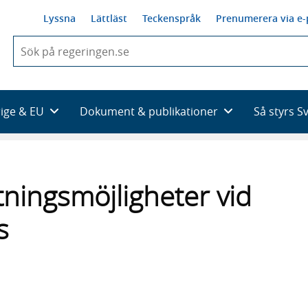
Lyssna
Lättläst
Teckenspråk
Prenumerera via e-
När
du
börjar
skriva
så
rige & EU
Dokument & publikationer
Så styrs S
framträder
en
lista
med
sökförslag
tningsmöjligheter vid
s