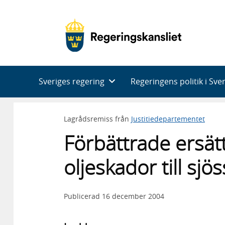
Huvudnavigering
Sveriges regering
Regeringens politik i Sve
Lagrådsremiss från
Justitiedepartementet
Förbättrade ersät
oljeskador till sjös
Publicerad
16 december 2004