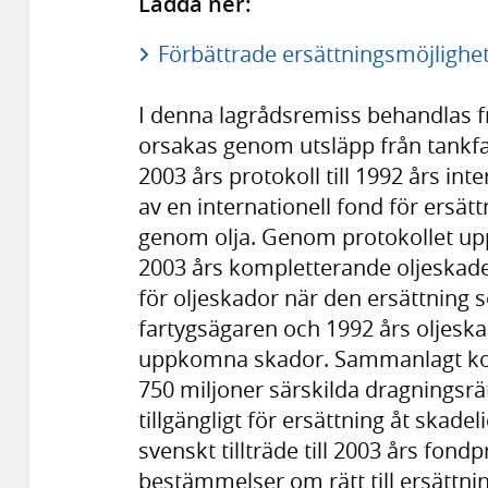
Ladda ner:
Förbättrade ersättningsmöjlighete
I denna lagrådsremiss behandlas f
orsakas genom utsläpp från tankfart
2003 års protokoll till 1992 års i
av en internationell fond för ersät
genom olja. Genom protokollet uppr
2003 års kompletterande oljeskade
för oljeskador när den ersättning 
fartygsägaren och 1992 års oljeskade
uppkomna skador. Sammanlagt kom
750 miljoner särskilda dragningsrätt
tillgängligt för ersättning åt skad
svenskt tillträde till 2003 års fond
bestämmelser om rätt till ersättnin