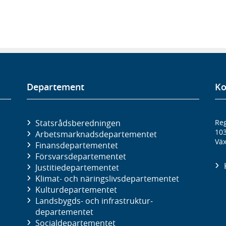
Departement
Ko
Statsrådsberedningen
Reg
10
Arbetsmarknads­departementet
Väx
Finans­departementet
Försvars­departementet
Justitie­departementet
Klimat- och näringslivs­departementet
Kultur­departementet
Landsbygds- och infrastruktur­
departementet
Social­departementet