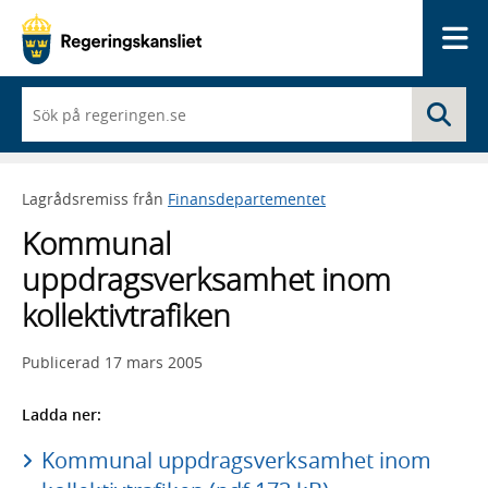
Me
När
Sö
du
börjar
skriva
så
Lagrådsremiss från
Finansdepartementet
framträder
en
Kommunal
lista
med
uppdragsverksamhet inom
sökförslag
kollektivtrafiken
Publicerad
17 mars 2005
Ladda ner:
Kommunal uppdragsverksamhet inom