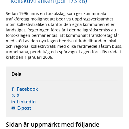
kollektivtrafiken (pdf 173 kB)
Sedan 1996 finns en försökslag som ger kommunala
trafikföretag möjlighet att bedriva uppdragsverksamhet
inom kollektivtrafiken utanför den egna kommunen eller
landstiget. Regeringen föreslår i denna lagrådsremiss att
försökslagen permanentas. Ett kommunalt trafikföretag får
med stöd av den nya lagen bedriva tidtabellbunden lokal
och regional kollektivtrafik med olika färdmedel såsom buss,
tunnelbana, pendeltåg och spårvagn. Lagen föreslås träda i
kraft den 1 januari 2006.
Dela
- öppnas i ny flik, extern webbplats,
Facebook
- öppnas i ny flik, extern webbplats,
X
- öppnas i ny flik, extern webbplats,
LinkedIn
- öppnar din e-postklient,
E-post
Sidan är uppmärkt med följande