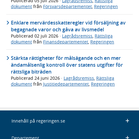
Publicerad
05 juli 2026
·
Lagrådsremiss
,
Rättsliga
dokument
från
Försvarsdepartementet
,
Regeringen
Enklare mervärdesskatteregler vid försäljning av
begagnade varor och gåva av livsmedel
Publicerad
02 juli 2026
·
Lagrådsremiss
,
Rättsliga
dokument
från
Finansdepartementet
,
Regeringen
Stärkta rättigheter för målsägande och en mer
ändamålsenlig kontroll över statens utgifter för
rättsliga biträden
Publicerad
24 juni 2026
·
Lagrådsremiss
,
Rättsliga
dokument
från
Justitiedepartementet
,
Regeringen
Innehåll på regeringen.se
Departement