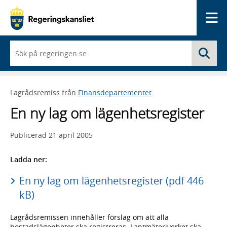
Me
När
Sö
du
börjar
skriva
så
Lagrådsremiss från
Finansdepartementet
framträder
en
En ny lag om lägenhetsregister
lista
med
sökförslag
Publicerad
21 april 2005
Ladda ner:
En ny lag om lägenhetsregister (pdf 446
kB)
Lagrådsremissen innehåller förslag om att alla
bostadslägenheter ska registreras. Lantmäteriverket ska