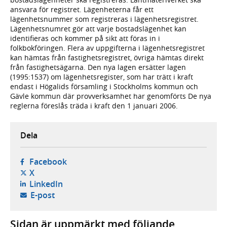
ansvara för registret. Lägenheterna får ett
lägenhetsnummer som registreras i lägenhetsregistret.
Lägenhetsnumret gör att varje bostadslägenhet kan
identifieras och kommer på sikt att föras in i
folkbokföringen. Flera av uppgifterna i lägenhetsregistret
kan hämtas från fastighetsregistret, övriga hämtas direkt
från fastighetsägarna. Den nya lagen ersätter lagen
(1995:1537) om lägenhetsregister, som har trätt i kraft
endast i Högalids församling i Stockholms kommun och
Gävle kommun där provverksamhet har genomförts De nya
reglerna föreslås träda i kraft den 1 januari 2006.
Dela
- öppnas i ny flik, extern webbplats,
Facebook
- öppnas i ny flik, extern webbplats,
X
- öppnas i ny flik, extern webbplats,
LinkedIn
- öppnar din e-postklient,
E-post
Sidan är uppmärkt med följande