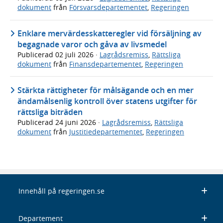
dokument
från
Försvarsdepartementet
,
Regeringen
Enklare mervärdesskatteregler vid försäljning av
begagnade varor och gåva av livsmedel
Publicerad
02 juli 2026
·
Lagrådsremiss
,
Rättsliga
dokument
från
Finansdepartementet
,
Regeringen
Stärkta rättigheter för målsägande och en mer
ändamålsenlig kontroll över statens utgifter för
rättsliga biträden
Publicerad
24 juni 2026
·
Lagrådsremiss
,
Rättsliga
dokument
från
Justitiedepartementet
,
Regeringen
Innehåll på regeringen.se
Departement