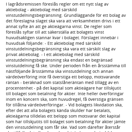
I lagrådsremissen föreslås regler om ett nytt slag av
aktiebolag - aktiebolag med särskild
vinstutdelningsbegränsning. Grundläggande för ett bolag av
det föreslagna slaget ska vara att verksamheten drivs i ett
annat syfte än att ge aktieägarna vinst. De regler som
föreslås syftar till att säkerställa att bolagets vinst
huvudsakligen stannar kvar i bolaget. Förslaget innebär i
huvudsak följande: - Ett aktiebolag med särskild
vinstutdelningsbegränsning ska vara ett särskilt slag av
privat aktiebolag. - I ett aktiebolag med särskild
vinstutdelningsbegränsning ska endast en begränsad
vinstutdelning få ske. Under perioden från en årsstämma till
nästföljande årsstämma ska vinstutdelning och annan
värdeöverföring inte få överstiga ett belopp, motsvarande
räntan - beräknad som statslåneräntan med tillägg av en
procentenhet - på det kapital som aktieägare har tillskjutit
till bolaget som betalning för aktier. Inte heller överföringar
inom en koncern ska, som huvudregel, få överstiga gränsen
för tillåtna värdeöverföringar. - Vid bolagets likvidation ska,
efter det att alla bolagets kända skulder har betalats,
aktieägarna tilldelas ett belopp som motsvarar det kapital
som har tillskjutits till bolaget som betalning för aktier jämte
den vinstutdelning som får ske. Vad som därefter återstår