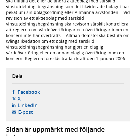
ska tillfalla det eller de andra aktiebolag med särskild
vinstutdelningsbegränsning som det likviderade bolaget har
pekat ut i sin bolagsordning eller Allmänna arvsfonden. - Vid
revision av ett aktiebolag med särskild
vinstutdelningsbegränsning ska revisorn särskilt kontrollera
att reglerna om värdeöverföringar och överföringar inom en
koncern inte har överträtts. - Allmän domstol ska besluta om
tvångslikvidation om ett bolag med särskild
vinstutdelningsbegränsning har gjort en olaglig
värdeöverföring eller en annan olaglig överföring inom en
koncern. Reglerna föreslås träda i kraft den 1 januari 2006.
Dela
- öppnas i ny flik, extern webbplats,
Facebook
- öppnas i ny flik, extern webbplats,
X
- öppnas i ny flik, extern webbplats,
LinkedIn
- öppnar din e-postklient,
E-post
Sidan är uppmärkt med följande