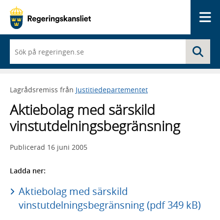
Me
När
Sö
du
börjar
skriva
så
Lagrådsremiss från
Justitiedepartementet
framträder
en
Aktiebolag med särskild
lista
med
vinstutdelningsbegränsning
sökförslag
Publicerad
16 juni 2005
Ladda ner:
Aktiebolag med särskild
vinstutdelningsbegränsning (pdf 349 kB)