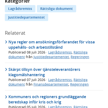
kategorier
Lagrådsremiss
Rättsliga dokument
Justitiedepartementet
Relaterat
Nya regler om ansökningsförfarandet för vissa
uppehålls- och arbetstillstånd
Publicerad
08 juli 2026
·
Lagrådsremiss
,
Rättsliga
dokument
från
Justitiedepartementet
,
Regeringen
Skärpt tillsyn över tjänsteleverantörers
klagomålshantering
Publicerad
07 juli 2026
·
Lagrådsremiss
,
Rättsliga
dokument
från
Finansdepartementet
,
Regeringen
Kommuners och regioners grundläggande
beredskap inför kris och krig
Publicerad
05 juli 2026
·
Lagrådsremiss
,
Rättsliga