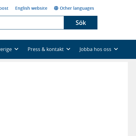
post
English website
Other languages
Sök
verige
Press & kontakt
Jobba hos oss