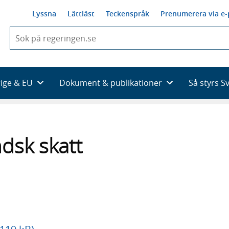
Lyssna
Lättläst
Teckenspråk
Prenumerera via e-
När
du
börjar
skriva
så
rige & EU
Dokument & publikationer
Så styrs S
framträder
en
lista
med
sökförslag
ndsk skatt