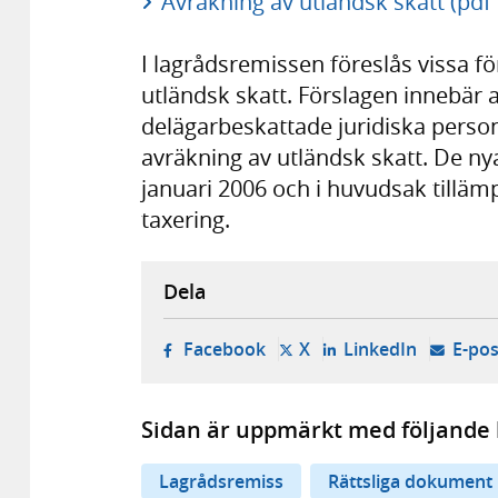
Avräkning av utländsk skatt (pdf
I lagrådsremissen föreslås vissa f
utländsk skatt. Förslagen innebär a
delägarbeskattade juridiska persone
avräkning av utländsk skatt. De nya
januari 2006 och i huvudsak tilläm
taxering.
Dela
- öppnas i ny flik, extern w
- öppnas i ny flik, ext
- öppnas i
Facebook
X
LinkedIn
E-pos
Sidan är uppmärkt med följande 
Lagrådsremiss
Rättsliga dokument