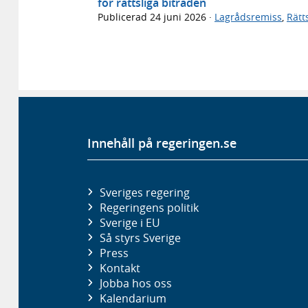
för rättsliga biträden
Publicerad
24 juni 2026
·
Lagrådsremiss
,
Rätt
Innehåll på regeringen.se
Sveriges regering
Regeringens politik
Sverige i EU
Så styrs Sverige
Press
Kontakt
Jobba hos oss
Kalendarium