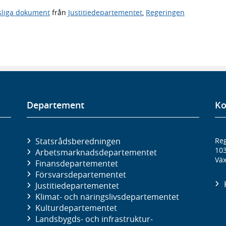
sliga dokument
från
Justitiedepartementet
,
Regeringen
Departement
Ko
Statsrådsberedningen
Reg
10
Arbetsmarknads­departementet
Väx
Finans­departementet
Försvars­departementet
Justitie­departementet
Klimat- och näringslivs­departementet
Kultur­departementet
Landsbygds- och infrastruktur­