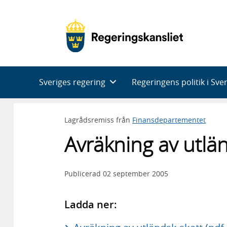
Huvudnavigering
Sveriges regering
Regeringens politik i Sve
Lagrådsremiss från
Finansdepartementet
Avräkning av utlä
Publicerad
02 september 2005
Ladda ner: