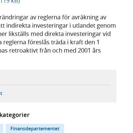
 119 kB)
örändringar av reglerna för avräkning av
tt indirekta investeringar i utlandet genom
r likställs med direkta investeringar vid
 reglerna föreslås träda i kraft den 1
pas retroaktivt från och med 2001 års
ebbplats,
ern webbplats,
 ny flik, extern webbplats,
- öppnar din e-postklient,
t
kategorier
Finansdepartementet