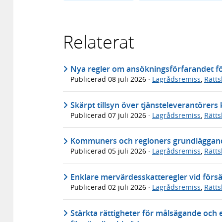
Relaterat
Nya regler om ansökningsförfarandet för
Publicerad
08 juli 2026
·
Lagrådsremiss
,
Rätt
Skärpt tillsyn över tjänsteleverantörer
Publicerad
07 juli 2026
·
Lagrådsremiss
,
Rätt
Kommuners och regioners grundläggande
Publicerad
05 juli 2026
·
Lagrådsremiss
,
Rätt
Enklare mervärdesskatteregler vid försä
Publicerad
02 juli 2026
·
Lagrådsremiss
,
Rätt
Stärkta rättigheter för målsägande och 