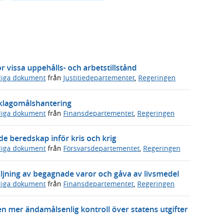
 vissa uppehålls- och arbetstillstånd
sliga dokument
från
Justitiedepartementet
,
Regeringen
s klagomålshantering
sliga dokument
från
Finansdepartementet
,
Regeringen
 beredskap inför kris och krig
sliga dokument
från
Försvarsdepartementet
,
Regeringen
ljning av begagnade varor och gåva av livsmedel
sliga dokument
från
Finansdepartementet
,
Regeringen
en mer ändamålsenlig kontroll över statens utgifter