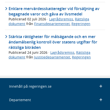
Enklare mervärdesskatteregler vid försäljning av
begagnade varor och gåva av livsmedel
Publicerad
02 juli 2026
·
Lagrådsremiss
,
Rättsliga
dokument
från
Finansdepartementet
,
Regeringen
Stärkta rättigheter för målsägande och en mer
ändamålsenlig kontroll över statens utgifter för
rättsliga biträden
Publicerad
24 juni 2026
·
Lagrådsremiss
,
Rättsliga
dokument
från
Justitiedepartementet
,
Regeringen
Innehåll på regeringen.se
Departement