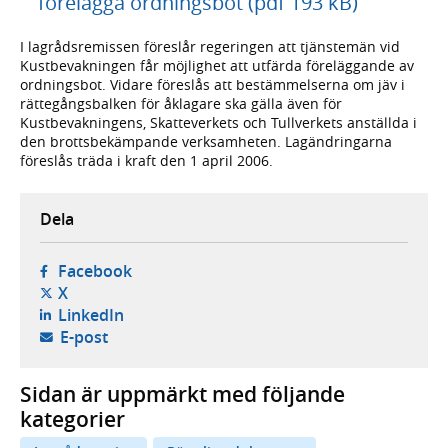
förelägga ordningsbot (pdf 193 kB)
I lagrådsremissen föreslår regeringen att tjänstemän vid
Kustbevakningen får möjlighet att utfärda föreläggande av
ordningsbot. Vidare föreslås att bestämmelserna om jäv i
rättegångsbalken för åklagare ska gälla även för
Kustbevakningens, Skatteverkets och Tullverkets anställda i
den brottsbekämpande verksamheten. Lagändringarna
föreslås träda i kraft den 1 april 2006.
Dela
- öppnas i ny flik, extern webbplats,
Facebook
- öppnas i ny flik, extern webbplats,
X
- öppnas i ny flik, extern webbplats,
LinkedIn
- öppnar din e-postklient,
E-post
Sidan är uppmärkt med följande
kategorier