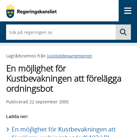
Me
När
Sö
du
börjar
skriva
så
Lagrådsremiss från
Justitiedepartementet
framträder
en
En möjlighet för
lista
med
Kustbevakningen att förelägga
sökförslag
ordningsbot
Publicerad
22 september 2005
Ladda ner:
En möjlighet för Kustbevakningen att