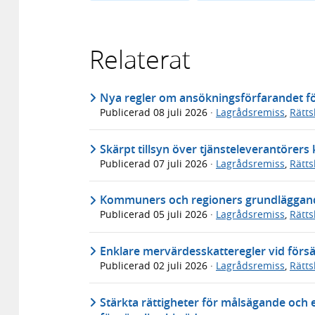
Relaterat
Nya regler om ansökningsförfarandet för
Publicerad
08 juli 2026
·
Lagrådsremiss
,
Rätt
Skärpt tillsyn över tjänsteleverantörer
Publicerad
07 juli 2026
·
Lagrådsremiss
,
Rätt
Kommuners och regioners grundläggande
Publicerad
05 juli 2026
·
Lagrådsremiss
,
Rätt
Enklare mervärdesskatteregler vid försä
Publicerad
02 juli 2026
·
Lagrådsremiss
,
Rätt
Stärkta rättigheter för målsägande och 