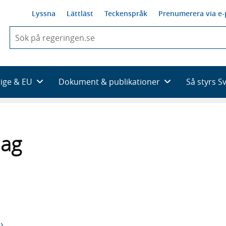
Lyssna
Lättläst
Teckenspråk
Prenumerera via e-
När
du
börjar
skriva
så
rige & EU
Dokument & publikationer
Så styrs S
framträder
en
lista
med
sökförslag
lag