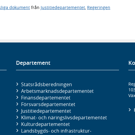
sliga dokument
från
Justitiedepartementet
,
Regeringen
Departement
Ko
Statsrådsberedningen
Reg
10
Arbetsmarknads­departementet
Väx
Finans­departementet
Försvars­departementet
Justitie­departementet
Klimat- och näringslivs­departementet
Kultur­departementet
Landsbygds- och infrastruktur­