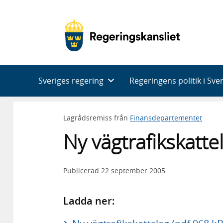
Huvudnavigering
Sveriges regering
Regeringens politik i Sve
Lagrådsremiss från
Finansdepartementet
Ny vägtrafikskatte
Publicerad
22 september 2005
Ladda ner: