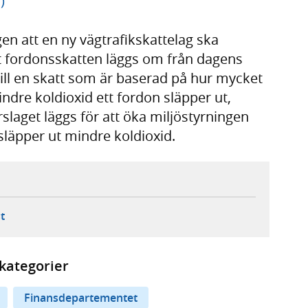
)
en att en ny vägtrafikskattelag ska
tt fordonsskatten läggs om från dagens
till en skatt som är baserad på hur mycket
indre koldioxid ett fordon släpper ut,
rslaget läggs för att öka miljöstyrningen
 släpper ut mindre koldioxid.
ebbplats,
ern webbplats,
 ny flik, extern webbplats,
- öppnar din e-postklient,
t
kategorier
Finansdepartementet