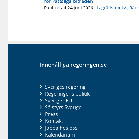
för rättsliga biträden
Publicerad
24 juni 2026
·
Lagrådsremiss
,
Rätt
Innehåll på regeringen.se
Sveriges regering
Regeringens politik
Sverige i EU
Så styrs Sverige
Press
Kontakt
Jobba hos oss
Kalendarium