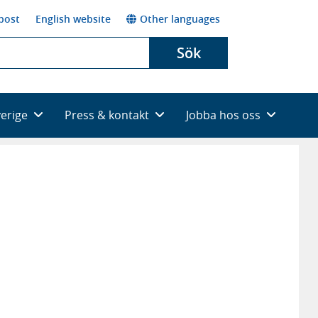
post
English website
Other languages
Sök
verige
Press & kontakt
Jobba hos oss