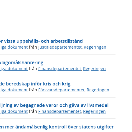
 vissa uppehålls- och arbetstillstånd
sliga dokument
från
Justitiedepartementet
,
Regeringen
s klagomålshantering
sliga dokument
från
Finansdepartementet
,
Regeringen
 beredskap inför kris och krig
sliga dokument
från
Försvarsdepartementet
,
Regeringen
ljning av begagnade varor och gåva av livsmedel
sliga dokument
från
Finansdepartementet
,
Regeringen
en mer ändamålsenlig kontroll över statens utgifter