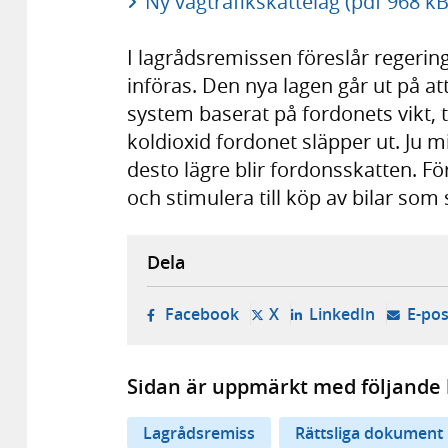
Ny vägtrafikskattelag (pdf 968 kB
I lagrådsremissen föreslår regering
införas. Den nya lagen går ut på a
system baserat på fordonets vikt, 
koldioxid fordonet släpper ut. Ju m
desto lägre blir fordonsskatten. Fö
och stimulera till köp av bilar som
Dela
- öppnas i ny flik, extern w
- öppnas i ny flik, ext
- öppnas i
Facebook
X
LinkedIn
E-pos
Sidan är uppmärkt med följande 
Lagrådsremiss
Rättsliga dokument