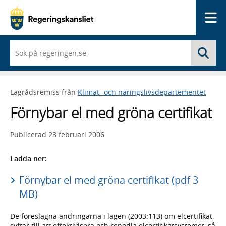
Me
När
Sö
du
börjar
skriva
så
Lagrådsremiss från
Klimat- och näringslivsdepartementet
framträder
en
Förnybar el med gröna certifikat
lista
med
sökförslag
Publicerad
23 februari 2006
Ladda ner:
Förnybar el med gröna certifikat (pdf 3
MB)
De föreslagna ändringarna i lagen (2003:113) om elcertifikat
syftar till att effektivisera och renodla elcertifikatsystemet, så