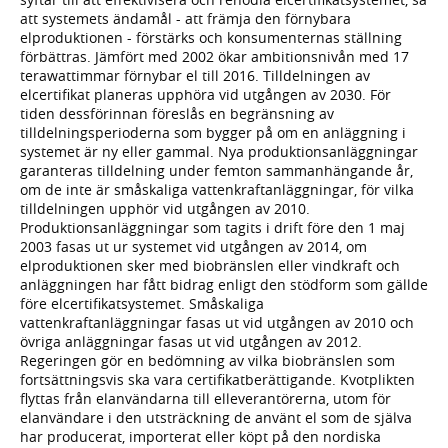
att systemets ändamål - att främja den förnybara
elproduktionen - förstärks och konsumenternas ställning
förbättras. Jämfört med 2002 ökar ambitionsnivån med 17
terawattimmar förnybar el till 2016. Tilldelningen av
elcertifikat planeras upphöra vid utgången av 2030. För
tiden dessförinnan föreslås en begränsning av
tilldelningsperioderna som bygger på om en anläggning i
systemet är ny eller gammal. Nya produktionsanläggningar
garanteras tilldelning under femton sammanhängande år,
om de inte är småskaliga vattenkraftanläggningar, för vilka
tilldelningen upphör vid utgången av 2010.
Produktionsanläggningar som tagits i drift före den 1 maj
2003 fasas ut ur systemet vid utgången av 2014, om
elproduktionen sker med biobränslen eller vindkraft och
anläggningen har fått bidrag enligt den stödform som gällde
före elcertifikatsystemet. Småskaliga
vattenkraftanläggningar fasas ut vid utgången av 2010 och
övriga anläggningar fasas ut vid utgången av 2012.
Regeringen gör en bedömning av vilka biobränslen som
fortsättningsvis ska vara certifikatberättigande. Kvotplikten
flyttas från elanvändarna till elleverantörerna, utom för
elanvändare i den utsträckning de använt el som de själva
har producerat, importerat eller köpt på den nordiska