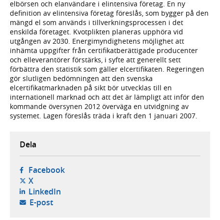
elbörsen och elanvändare i elintensiva företag. En ny
definition av elintensiva företag föreslås, som bygger på den
mängd el som används i tillverkningsprocessen i det
enskilda företaget. Kvotplikten planeras upphöra vid
utgången av 2030. Energimyndighetens möjlighet att
inhämta uppgifter från certifikatberättigade producenter
och elleverantörer förstärks, i syfte att generellt sett
förbättra den statistik som gäller elcertifikaten. Regeringen
gör slutligen bedömningen att den svenska
elcertifikatmarknaden på sikt bör utvecklas till en
internationell marknad och att det är lämpligt att inför den
kommande översynen 2012 överväga en utvidgning av
systemet. Lagen föreslås träda i kraft den 1 januari 2007.
Dela
- öppnas i ny flik, extern webbplats,
Facebook
- öppnas i ny flik, extern webbplats,
X
- öppnas i ny flik, extern webbplats,
LinkedIn
- öppnar din e-postklient,
E-post