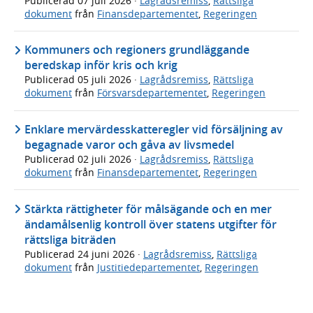
Publicerad
07 juli 2026
·
Lagrådsremiss
,
Rättsliga
dokument
från
Finansdepartementet
,
Regeringen
Kommuners och regioners grundläggande
beredskap inför kris och krig
Publicerad
05 juli 2026
·
Lagrådsremiss
,
Rättsliga
dokument
från
Försvarsdepartementet
,
Regeringen
Enklare mervärdesskatteregler vid försäljning av
begagnade varor och gåva av livsmedel
Publicerad
02 juli 2026
·
Lagrådsremiss
,
Rättsliga
dokument
från
Finansdepartementet
,
Regeringen
Stärkta rättigheter för målsägande och en mer
ändamålsenlig kontroll över statens utgifter för
rättsliga biträden
Publicerad
24 juni 2026
·
Lagrådsremiss
,
Rättsliga
dokument
från
Justitiedepartementet
,
Regeringen