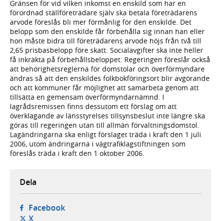
Gränsen för vid vilken inkomst en enskild som har en
förordnad ställföreträdare själv ska betala företrädarens
arvode föreslås bli mer förmånlig för den enskilde. Det
belopp som den enskilde får förbehålla sig innan han eller
hon måste bidra till företrädarens arvode höjs från två till
2,65 prisbasbelopp före skatt. Socialavgifter ska inte heller
få inkräkta på förbehållsbeloppet. Regeringen föreslår också
att behörighetsreglerna för domstolar och överförmyndare
ändras så att den enskildes folkbokföringsort blir avgörande
och att kommuner får möjlighet att samarbeta genom att
tillsätta en gemensam överförmyndarnämnd. I
lagrådsremissen finns dessutom ett förslag om att
överklagande av länsstyrelses tillsynsbeslut inte längre ska
göras till regeringen utan till allmän förvaltningsdomstol.
Lagändringarna ska enligt förslaget träda i kraft den 1 juli
2006, utom ändringarna i vägtrafiklagstiftningen som
föreslås träda i kraft den 1 oktober 2006.
Dela
- öppnas i ny flik, extern webbplats,
Facebook
- öppnas i ny flik, extern webbplats,
X