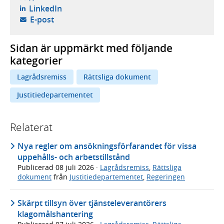
- öppnas i ny flik, extern webbplats,
LinkedIn
- öppnar din e-postklient,
E-post
Sidan är uppmärkt med följande
kategorier
Lagrådsremiss
Rättsliga dokument
Justitiedepartementet
Relaterat
Nya regler om ansökningsförfarandet för vissa
uppehålls- och arbetstillstånd
Publicerad
08 juli 2026
·
Lagrådsremiss
,
Rättsliga
dokument
från
Justitiedepartementet
,
Regeringen
Skärpt tillsyn över tjänsteleverantörers
klagomålshantering