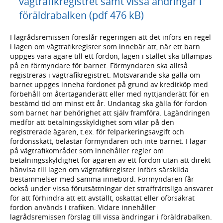
vägtrafikregistret samt vissa ändringar i
föräldrabalken (pdf 476 kB)
I lagrådsremissen föreslår regeringen att det införs en regel
i lagen om vägtrafikregister som innebär att, när ett barn
uppges vara ägare till ett fordon, lagen i stället ska tillämpas
på en förmyndare för barnet. Förmyndaren ska alltså
registreras i vägtrafikregistret. Motsvarande ska gälla om
barnet uppges inneha fordonet på grund av kreditköp med
förbehåll om återtaganderätt eller med nyttjanderätt för en
bestämd tid om minst ett år. Undantag ska gälla för fordon
som barnet har behörighet att själv framföra. Lagändringen
medför att betalningsskyldighet som vilar på den
registrerade ägaren, t.ex. för felparkeringsavgift och
fordonsskatt, belastar förmyndaren och inte barnet. I lagar
på vägtrafikområdet som innehåller regler om
betalningsskyldighet för ägaren av ett fordon utan att direkt
hänvisa till lagen om vägtrafikregister införs särskilda
bestämmelser med samma innebörd. Förmyndaren får
också under vissa förutsättningar det straffrättsliga ansvaret
för att förhindra att ett avställt, oskattat eller oförsäkrat
fordon används i trafiken. Vidare innehåller
lagrådsremissen förslag till vissa ändringar i föräldrabalken.