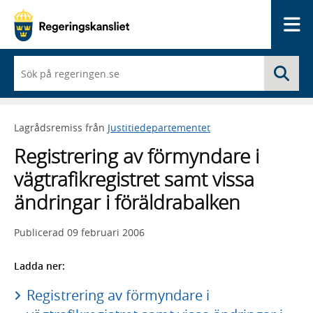
Me
När
Sö
du
börjar
skriva
så
Lagrådsremiss från
Justitiedepartementet
framträder
en
Registrering av förmyndare i
lista
med
vägtrafikregistret samt vissa
sökförslag
ändringar i föräldrabalken
Publicerad
09 februari 2006
Ladda ner:
Registrering av förmyndare i