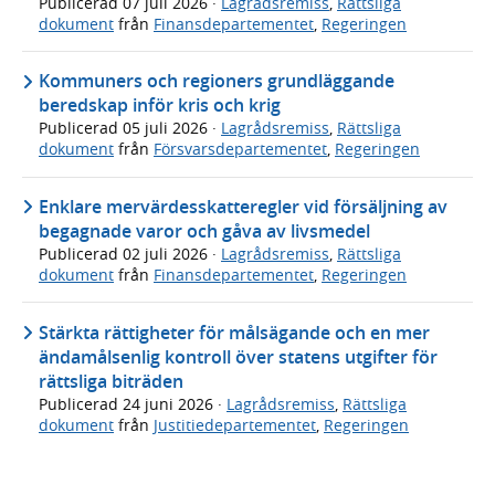
Publicerad
07 juli 2026
·
Lagrådsremiss
,
Rättsliga
dokument
från
Finansdepartementet
,
Regeringen
Kommuners och regioners grundläggande
beredskap inför kris och krig
Publicerad
05 juli 2026
·
Lagrådsremiss
,
Rättsliga
dokument
från
Försvarsdepartementet
,
Regeringen
Enklare mervärdesskatteregler vid försäljning av
begagnade varor och gåva av livsmedel
Publicerad
02 juli 2026
·
Lagrådsremiss
,
Rättsliga
dokument
från
Finansdepartementet
,
Regeringen
Stärkta rättigheter för målsägande och en mer
ändamålsenlig kontroll över statens utgifter för
rättsliga biträden
Publicerad
24 juni 2026
·
Lagrådsremiss
,
Rättsliga
dokument
från
Justitiedepartementet
,
Regeringen