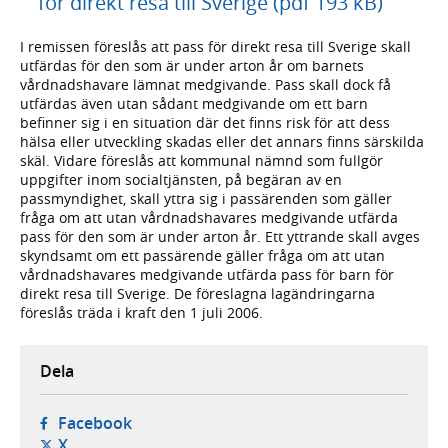
för direkt resa till Sverige (pdf 193 kB)
I remissen föreslås att pass för direkt resa till Sverige skall
utfärdas för den som är under arton år om barnets
vårdnadshavare lämnat medgivande. Pass skall dock få
utfärdas även utan sådant medgivande om ett barn
befinner sig i en situation där det finns risk för att dess
hälsa eller utveckling skadas eller det annars finns särskilda
skäl. Vidare föreslås att kommunal nämnd som fullgör
uppgifter inom socialtjänsten, på begäran av en
passmyndighet, skall yttra sig i passärenden som gäller
fråga om att utan vårdnadshavares medgivande utfärda
pass för den som är under arton år. Ett yttrande skall avges
skyndsamt om ett passärende gäller fråga om att utan
vårdnadshavares medgivande utfärda pass för barn för
direkt resa till Sverige. De föreslagna lagändringarna
föreslås träda i kraft den 1 juli 2006.
Dela
- öppnas i ny flik, extern webbplats,
Facebook
- öppnas i ny flik, extern webbplats,
X