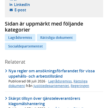
- öppnas i ny flik, extern webbplats,
LinkedIn
- öppnar din e-postklient,
E-post
Sidan är uppmärkt med följande
kategorier
Lagrådsremiss
Rättsliga dokument
Socialdepartementet
Relaterat
Nya regler om ansökningsförfarandet för vissa
uppehålls- och arbetstillstånd
Publicerad
08 juli 2026
·
Lagrådsremiss
,
Rättsliga
dokument
från
Justitiedepartementet
,
Regeringen
Skärpt tillsyn över tjänsteleverantörers
klagomålshantering