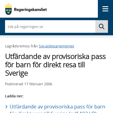
Me
När
Sö
du
börjar
skriva
så
Lagrådsremiss från
Socialdepartementet
framträder
en
Utfärdande av provisoriska pass
lista
med
för barn för direkt resa till
sökförslag
Sverige
Publicerad
17 februari 2006
Ladda ner:
Utfärdande av provisoriska pass för barn