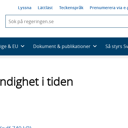
Lyssna
Lättläst
Teckenspråk
Prenumerera via e-
När
du
börjar
skriva
så
rige & EU
Dokument & publikationer
Så styrs S
framträder
en
lista
med
sökförslag
dighet i tiden