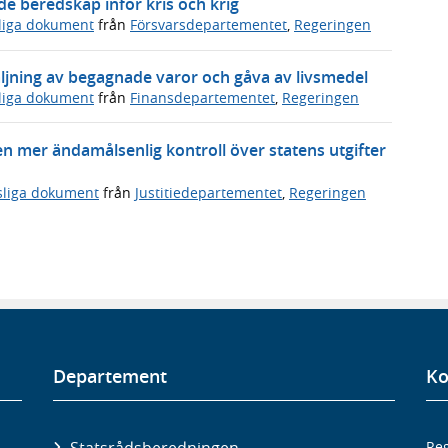
 beredskap inför kris och krig
sliga dokument
från
Försvarsdepartementet
,
Regeringen
ljning av begagnade varor och gåva av livsmedel
sliga dokument
från
Finansdepartementet
,
Regeringen
en mer ändamålsenlig kontroll över statens utgifter
sliga dokument
från
Justitiedepartementet
,
Regeringen
Departement
Ko
Statsrådsberedningen
Reg