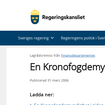
Huvudnavigering
Sveriges regering
Regeringens politik i Sve
Lagrådsremiss från
Finansdepartementet
En Kronofogdemyn
Publicerad
31 mars 2006
Ladda ner: