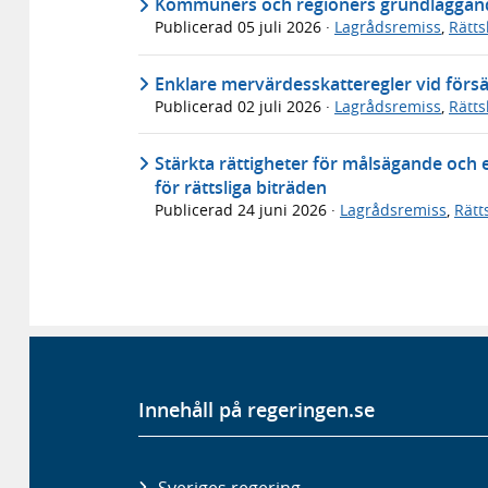
Kommuners och regioners grundläggande
Publicerad
05 juli 2026
·
Lagrådsremiss
,
Rätt
Enklare mervärdesskatteregler vid försä
Publicerad
02 juli 2026
·
Lagrådsremiss
,
Rätt
Stärkta rättigheter för målsägande och 
för rättsliga biträden
Publicerad
24 juni 2026
·
Lagrådsremiss
,
Rätt
Innehåll på regeringen.se
Sveriges regering