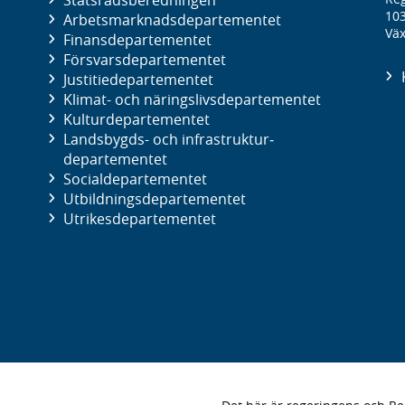
10
Arbetsmarknads­departementet
Väx
Finans­departementet
Försvars­departementet
Justitie­departementet
Klimat- och näringslivs­departementet
Kultur­departementet
Landsbygds- och infrastruktur­
departementet
Social­departementet
Utbildnings­departementet
Utrikes­departementet