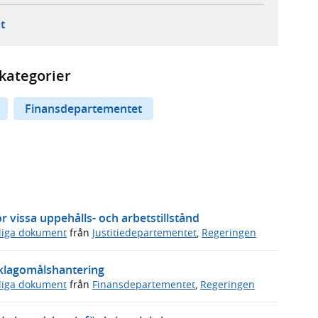
ebbplats,
ern webbplats,
 ny flik, extern webbplats,
- öppnar din e-postklient,
t
kategorier
Finansdepartementet
 vissa uppehålls- och arbetstillstånd
sliga dokument
från
Justitiedepartementet
,
Regeringen
s klagomålshantering
sliga dokument
från
Finansdepartementet
,
Regeringen