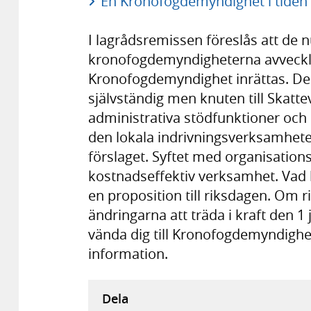
En Kronofogdemyndighet i tiden 
I lagrådsremissen föreslås att de 
kronofogdemyndigheterna avveckla
Kronofogdemyndighet inrättas. D
självständig men knuten till Skatte
administrativa stödfunktioner och 
den lokala indrivningsverksamhet
förslaget. Syftet med organisations
kostnadseffektiv verksamhet. Vad
en proposition till riksdagen. Om 
ändringarna att träda i kraft den 1
vända dig till Kronofogdemyndighet
information.
Dela