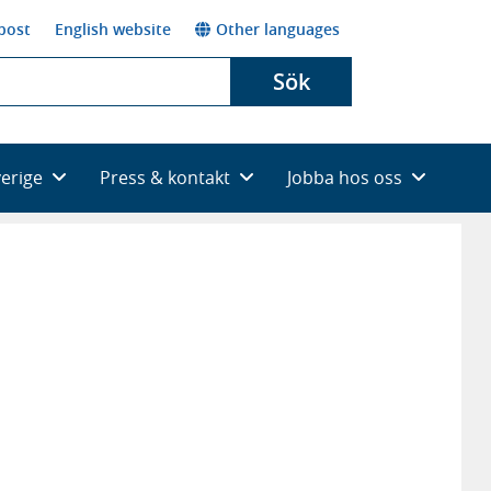
post
English website
Other languages
Sök
verige
Press & kontakt
Jobba hos oss