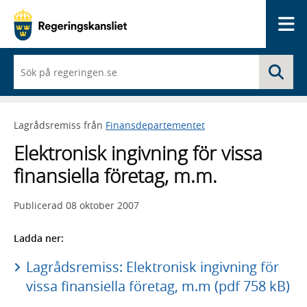
Me
När
Sö
du
börjar
skriva
så
Lagrådsremiss från
Finansdepartementet
framträder
en
Elektronisk ingivning för vissa
lista
med
finansiella företag, m.m.
sökförslag
Publicerad
08 oktober 2007
Ladda ner:
Lagrådsremiss: Elektronisk ingivning för
vissa finansiella företag, m.m (pdf 758 kB)