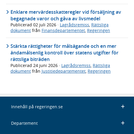
Enklare mervärdesskatteregler vid försäljning av
begagnade varor och gåva av livsmedel
Publicerad
02 juli 2026
·
Lagrådsremiss
,
Rättsliga
dokument
från
Finansdepartementet
,
Regeringen
Stärkta rättigheter för målsägande och en mer
ändamålsenlig kontroll över statens utgifter för
rättsliga biträden
Publicerad
24 juni 2026
·
Lagrådsremiss
,
Rättsliga
dokument
från
Justitiedepartementet
,
Regeringen
Innehåll på regeringen.se
Departement