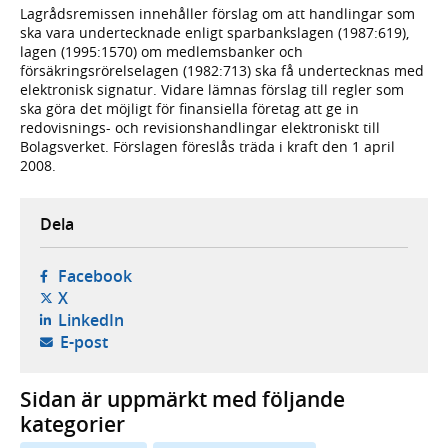
Lagrådsremissen innehåller förslag om att handlingar som
ska vara undertecknade enligt sparbankslagen (1987:619),
lagen (1995:1570) om medlemsbanker och
försäkringsrörelselagen (1982:713) ska få undertecknas med
elektronisk signatur. Vidare lämnas förslag till regler som
ska göra det möjligt för finansiella företag att ge in
redovisnings- och revisionshandlingar elektroniskt till
Bolagsverket. Förslagen föreslås träda i kraft den 1 april
2008.
Dela
- öppnas i ny flik, extern webbplats,
Facebook
- öppnas i ny flik, extern webbplats,
X
- öppnas i ny flik, extern webbplats,
LinkedIn
- öppnar din e-postklient,
E-post
Sidan är uppmärkt med följande
kategorier