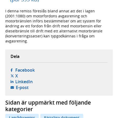
I denna remiss föreslås bland annat att det i lagen
(2001:1080) om motorfordons avgasrening och
motorbränslen införs bestämmelser om att system för
ändring av ett fordon från drift med motorbensin eller
dieselbränsle till drift med ett alternativt motorbränsle
(konverteringssatser) kan typgodkännas i fråga om
avgasrening.
Dela
- öppnas i ny flik, extern webbplats,
Facebook
- öppnas i ny flik, extern webbplats,
X
- öppnas i ny flik, extern webbplats,
LinkedIn
- öppnar din e-postklient,
E-post
Sidan är uppmärkt med följande
kategorier
Lagrådsremiss
Rättsliga dokument