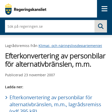
Me
När
Sö
du
börjar
skriva
så
Lagrådsremiss från
Klimat- och näringslivsdepartementet
framträder
en
Efterkonvertering av personbilar
lista
med
för alternativbränslen, m.m.
sökförslag
Publicerad
23 november 2007
Ladda ner:
Efterkonvertering av personbilar för
alternativbränslen, m.m., lagrådsremiss
(pdf 395 kB)