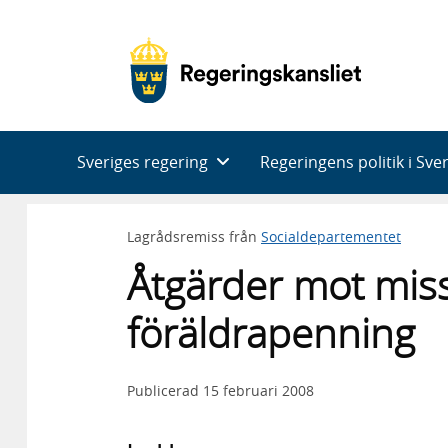
Huvudnavigering
Sveriges regering
Regeringens politik i Sve
Lagrådsremiss från
Socialdepartementet
Åtgärder mot missb
föräldrapenning
Publicerad
15 februari 2008