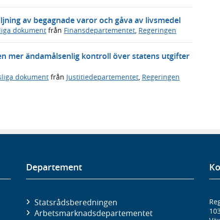
ljning av begagnade varor och gåva av livsmedel
sliga dokument
från
Finansdepartementet
,
Regeringen
en mer ändamålsenlig kontroll över statens utgifter
sliga dokument
från
Justitiedepartementet
,
Regeringen
Departement
Ko
Statsrådsberedningen
Reg
10
Arbetsmarknads­departementet