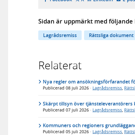
Sidan är uppmärkt med följande 
Lagrådsremiss
Rättsliga dokument
Relaterat
Nya regler om ansökningsförfarandet för
Publicerad
08 juli 2026
·
Lagrådsremiss
,
Rätt
Skärpt tillsyn över tjänsteleverantörer
Publicerad
07 juli 2026
·
Lagrådsremiss
,
Rätt
Kommuners och regioners grundläggande
Publicerad
05 juli 2026
·
Lagrådsremiss
,
Rätt