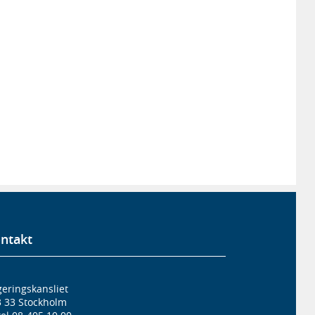
ntakt
eringskansliet
3 33 Stockholm