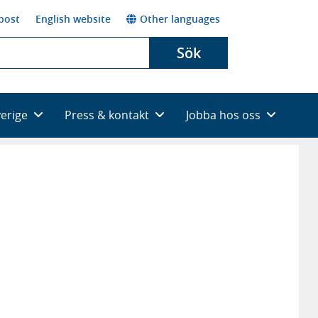
post
English website
Other languages
Sök
verige
Press & kontakt
Jobba hos oss