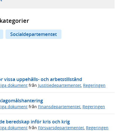
kategorier
Socialdepartementet
 vissa uppehålls- och arbetstillstånd
sliga dokument
från
Justitiedepartementet
,
Regeringen
s klagomålshantering
sliga dokument
från
Finansdepartementet
,
Regeringen
 beredskap inför kris och krig
sliga dokument
från
Försvarsdepartementet
,
Regeringen