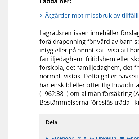
Ladda ner:
Åtgärder mot missbruk av tillfäll
Lagrådsremissen innehåller förslag om
föräldrapenning för vård av barn so
intyg eller på annat sätt visa att b
familjedaghem, fritidshem eller sk
förskola, det familjedaghem, det fr
normalt vistas. Detta gäller oavse
har enskild eller offentlig huvudma
(1962:381) om allmän försäkring (AF
Bestämmelserna föreslås träda i kra
Dela
- öppnas i ny flik, extern w
- öppnas i ny flik, ext
- öppnas i
Facebook
X
LinkedIn
E-pos