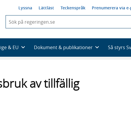
Lyssna
Lättläst
Teckenspråk
Prenumerera via e-
När
du
börjar
skriva
så
rige & EU
Dokument & publikationer
Så styrs S
framträder
en
lista
med
sökförslag
ruk av tillfällig