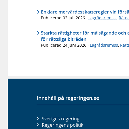
Enklare mervärdesskatteregler vid försä
Publicerad
02 juli 2026
·
Lagrådsremiss
,
Rätt
Stärkta rättigheter för målsägande och 
för rättsliga biträden
Publicerad
24 juni 2026
·
Lagrådsremiss
,
Rätt
Innehåll på regeringen.se
Sveriges regering
Regeringens politik