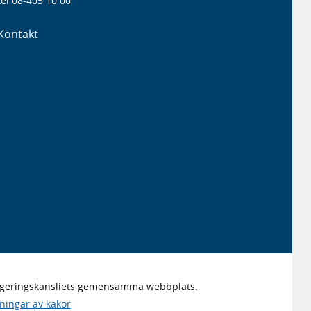
el 08-405 10 00
Kontakt
Regeringskansliets gemensamma webbplats.
lningar av kakor