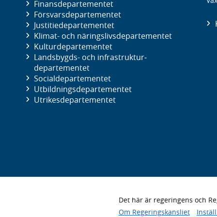
Väx
Finans­departementet
Försvars­departementet
Justitie­departementet
Klimat- och näringslivs­departementet
Kultur­departementet
Landsbygds- och infrastruktur­
departementet
Social­departementet
Utbildnings­departementet
Utrikes­departementet
Det här är regeringens och 
Om Regeringskansliet
Instäl