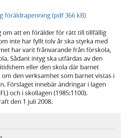
ig föräldrapenning (pdf 366 kB)
 att en förälder för rätt till tillfällig
m inte har fyllt tolv år ska styrka med
arnet har varit frånvarande från förskola,
ola. Sådant intyg ska utfärdas av den
itidshem eller den skola där barnet
tt om den verksamhet som barnet vistas i
n. Förslaget innebär ändringar i lagen
L) och i skollagen (1985:1100).
ft den 1 juli 2008.
ebbplats,
ern webbplats,
 ny flik, extern webbplats,
- öppnar din e-postklient,
t