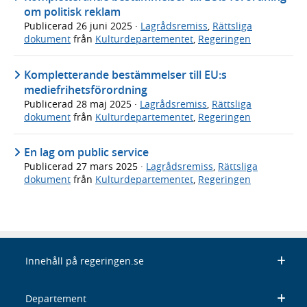
om politisk reklam
Publicerad
26 juni 2025
·
Lagrådsremiss
,
Rättsliga
dokument
från
Kulturdepartementet
,
Regeringen
Kompletterande bestämmelser till EU:s
mediefrihetsförordning
Publicerad
28 maj 2025
·
Lagrådsremiss
,
Rättsliga
dokument
från
Kulturdepartementet
,
Regeringen
En lag om public service
Publicerad
27 mars 2025
·
Lagrådsremiss
,
Rättsliga
dokument
från
Kulturdepartementet
,
Regeringen
Innehåll på regeringen.se
Departement