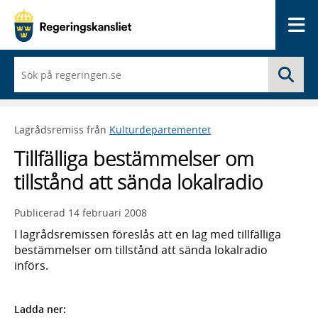
Me
När
Sö
du
börjar
skriva
så
Lagrådsremiss från
Kulturdepartementet
framträder
en
Tillfälliga bestämmelser om
lista
med
tillstånd att sända lokalradio
sökförslag
Publicerad
14 februari 2008
I lagrådsremissen föreslås att en lag med tillfälliga
bestämmelser om tillstånd att sända lokalradio
införs.
Ladda ner: