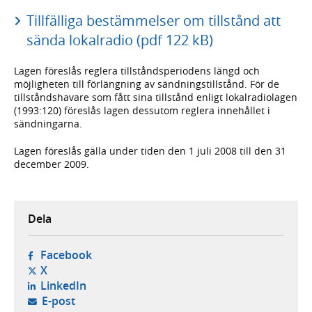
Tillfälliga bestämmelser om tillstånd att
sända lokalradio (pdf 122 kB)
Lagen föreslås reglera tillståndsperiodens längd och
möjligheten till förlängning av sändningstillstånd. För de
tillståndshavare som fått sina tillstånd enligt lokalradiolagen
(1993:120) föreslås lagen dessutom reglera innehållet i
sändningarna.
Lagen föreslås gälla under tiden den 1 juli 2008 till den 31
december 2009.
Dela
- öppnas i ny flik, extern webbplats,
Facebook
- öppnas i ny flik, extern webbplats,
X
- öppnas i ny flik, extern webbplats,
LinkedIn
- öppnar din e-postklient,
E-post