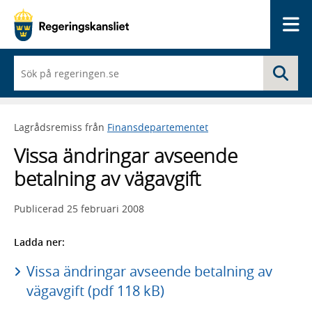
Me
När
Sö
du
börjar
skriva
så
Lagrådsremiss från
Finansdepartementet
framträder
en
Vissa ändringar avseende
lista
med
betalning av vägavgift
sökförslag
Publicerad
25 februari 2008
Ladda ner:
Vissa ändringar avseende betalning av
vägavgift (pdf 118 kB)