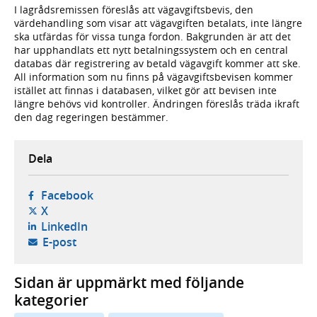
I lagrådsremissen föreslås att vägavgiftsbevis, den
värdehandling som visar att vägavgiften betalats, inte längre
ska utfärdas för vissa tunga fordon. Bakgrunden är att det
har upphandlats ett nytt betalningssystem och en central
databas där registrering av betald vägavgift kommer att ske.
All information som nu finns på vägavgiftsbevisen kommer
istället att finnas i databasen, vilket gör att bevisen inte
längre behövs vid kontroller. Ändringen föreslås träda ikraft
den dag regeringen bestämmer.
Dela
- öppnas i ny flik, extern webbplats,
Facebook
- öppnas i ny flik, extern webbplats,
X
- öppnas i ny flik, extern webbplats,
LinkedIn
- öppnar din e-postklient,
E-post
Sidan är uppmärkt med följande
kategorier