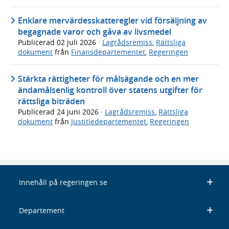
Enklare mervärdesskatteregler vid försäljning av
begagnade varor och gåva av livsmedel
Publicerad
02 juli 2026
·
Lagrådsremiss
,
Rättsliga
dokument
från
Finansdepartementet
,
Regeringen
Stärkta rättigheter för målsägande och en mer
ändamålsenlig kontroll över statens utgifter för
rättsliga biträden
Publicerad
24 juni 2026
·
Lagrådsremiss
,
Rättsliga
dokument
från
Justitiedepartementet
,
Regeringen
Innehåll på regeringen.se
Departement