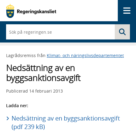
Me
När
Sö
du
börjar
skriva
så
Lagrådsremiss från
Klimat- och näringslivsdepartementet
framträder
en
Nedsättning av en
lista
med
byggsanktionsavgift
sökförslag
Publicerad
14 februari 2013
Ladda ner:
Nedsättning av en byggsanktionsavgift
(pdf 239 kB)