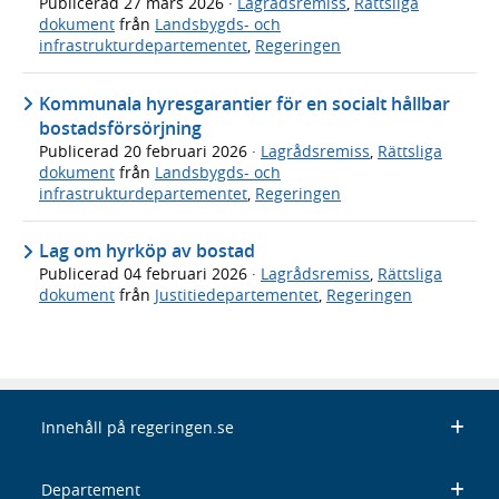
Publicerad
27 mars 2026
·
Lagrådsremiss
,
Rättsliga
dokument
från
Landsbygds- och
infrastrukturdepartementet
,
Regeringen
Kommunala hyresgarantier för en socialt hållbar
bostadsförsörjning
Publicerad
20 februari 2026
·
Lagrådsremiss
,
Rättsliga
dokument
från
Landsbygds- och
infrastrukturdepartementet
,
Regeringen
Lag om hyrköp av bostad
Publicerad
04 februari 2026
·
Lagrådsremiss
,
Rättsliga
dokument
från
Justitiedepartementet
,
Regeringen
Innehåll på regeringen.se
Departement