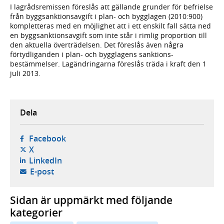
I lagrådsremissen föreslås att gällande grunder för befrielse
från byggsanktionsavgift i plan- och bygglagen (2010:900)
kompletteras med en möjlighet att i ett enskilt fall sätta ned
en byggsanktionsavgift som inte står i rimlig proportion till
den aktuella överträdelsen. Det föreslås även några
förtydliganden i plan- och bygglagens sanktions-
bestämmelser. Lagändringarna föreslås träda i kraft den 1
juli 2013.
Dela
- öppnas i ny flik, extern webbplats,
Facebook
- öppnas i ny flik, extern webbplats,
X
- öppnas i ny flik, extern webbplats,
LinkedIn
- öppnar din e-postklient,
E-post
Sidan är uppmärkt med följande
kategorier