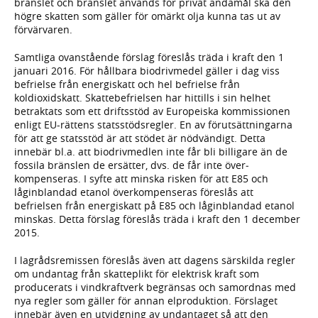
bränslet och bränslet används för privat ändamål ska den
högre skatten som gäller för omärkt olja kunna tas ut av
förvärvaren.
Samtliga ovanstående förslag föreslås träda i kraft den 1
januari 2016. För hållbara biodrivmedel gäller i dag viss
befrielse från energiskatt och hel befrielse från
koldioxidskatt. Skattebefrielsen har hittills i sin helhet
betraktats som ett driftsstöd av Europeiska kommissionen
enligt EU-rättens statsstödsregler. En av förutsättningarna
för att ge statsstöd är att stödet är nödvändigt. Detta
innebär bl.a. att biodrivmedlen inte får bli billigare än de
fossila bränslen de ersätter, dvs. de får inte över­
kompenseras. I syfte att minska risken för att E85 och
låginblandad etanol överkompenseras föreslås att
befrielsen från energiskatt på E85 och låginblandad etanol
minskas. Detta förslag föreslås träda i kraft den 1 december
2015.
I lagrådsremissen föreslås även att dagens särskilda regler
om undantag från skatteplikt för elektrisk kraft som
producerats i vindkraftverk begränsas och samordnas med
nya regler som gäller för annan elproduktion. Förslaget
innebär även en utvidgning av undantaget så att den