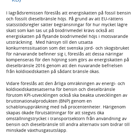
I lagrådsremissen föreslås att energiskatten på fossil bensin
och fossilt dieselbränsle höjs. På grund av att EU-rättens
statsstödsregler sätter begränsningar för hur mycket lägre
skatt som kan tas ut på biodrivmedel krävs också att
energiskatten på flytande biodrivmedel höjs i motsvarande
utsträckning. Med hänsyn till den utsatta
konkurrenssituation som det svenska jord- och skogsbruket
för närvarande befinner sig i, föreslås att dessa näringar
kompenseras för den höjning som görs av energiskatten på
dieselbränsle 2016 genom att den nuvarande befrielsen
från koldioxid­skatten på sådant bränsle ökas.
Vidare föreslås att den årliga omräkningen av energi- och
koldioxid­skattesatserna för bensin och dieselbränsle
förutom KPI-utvecklingen också ska beakta utvecklingen av
bruttonationalprodukten (BNP) genom en
schablonuppräkning med två procentenheter. Härigenom
skapas ökade förutsättningar för att stegvis öka
omställningstrycket i transportsektorn från användning av
bensin och dieselbränsle till andra alternativ som bidrar till
minskade växthusgasutsläpp.