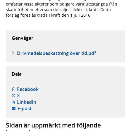
omfattar vissa aktörer som tidigare varit utestängda från
skatte­friheten eftersom de säljer elektrisk kraft. Detta
förslag föreslås träda i kraft den 1 juli 2016.
Genvägar
Drivmedelsbeskattning över tid.pdf
Dela
- öppnas i ny flik, extern webbplats,
Facebook
- öppnas i ny flik, extern webbplats,
X
- öppnas i ny flik, extern webbplats,
LinkedIn
- öppnar din e-postklient,
E-post
Sidan är uppmärkt med följande