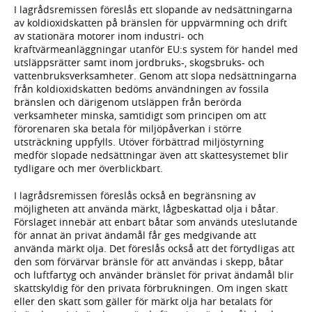
I lagrådsremissen föreslås ett slopande av nedsättningarna
av koldioxid­skatten på bränslen för uppvärmning och drift
av stationära motorer inom industri- och
kraftvärmeanläggningar utanför EU:s system för handel med
utsläppsrätter samt inom jordbruks-, skogsbruks- och
vattenbruksverksamheter. Genom att slopa nedsättningarna
från koldioxid­skatten bedöms användningen av fossila
bränslen och därigenom utsläppen från berörda
verksamheter minska, samtidigt som principen om att
förorenaren ska betala för miljöpåverkan i större
utsträckning uppfylls. Utöver förbättrad miljöstyrning
medför slopade nedsättningar även att skattesystemet blir
tydligare och mer över­blick­bart.
I lagrådsremissen föreslås också en begränsning av
möjligheten att använda märkt, lågbeskattad olja i båtar.
Förslaget innebär att enbart båtar som används uteslutande
för annat än privat ändamål får ges medgivande att
använda märkt olja. Det föreslås också att det förtydligas att
den som förvärvar bränsle för att användas i skepp, båtar
och luftfartyg och använder bränslet för privat ändamål blir
skattskyldig för den privata förbrukningen. Om ingen skatt
eller den skatt som gäller för märkt olja har betalats för