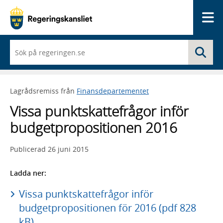
Me
När
Sö
du
börjar
skriva
så
Lagrådsremiss från
Finansdepartementet
framträder
en
Vissa punktskattefrågor inför
lista
med
budgetpropositionen 2016
sökförslag
Publicerad
26 juni 2015
Ladda ner:
Vissa punktskattefrågor inför
budgetpropositionen för 2016 (pdf 828
kB)