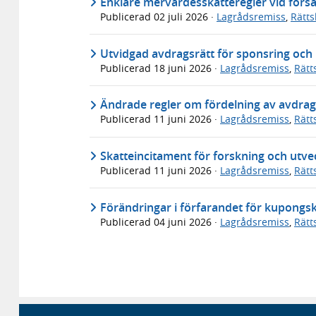
Enklare mervärdesskatteregler vid försä
Publicerad
02 juli 2026
·
Lagrådsremiss
,
Rätt
Utvidgad avdragsrätt för sponsring och
Publicerad
18 juni 2026
·
Lagrådsremiss
,
Rätt
Ändrade regler om fördelning av avdrag
Publicerad
11 juni 2026
·
Lagrådsremiss
,
Rätt
Skatteincitament för forskning och utve
Publicerad
11 juni 2026
·
Lagrådsremiss
,
Rätt
Förändringar i förfarandet för kupongsk
Publicerad
04 juni 2026
·
Lagrådsremiss
,
Rätt