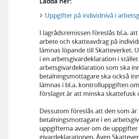
Ladda ner:
Uppgifter på individnivå i arbets
I lagrådsremissen föreslås bl.a. at
arbete och skatteavdrag på individ
lämnas löpande till Skatteverket.
i en arbetsgivardeklaration i stället
arbetsgivardeklaration som ska inne
betalningsmottagare ska också inn
lämnas i bl.a. kontrolluppgiften om
förslaget är att minska skattefus
Dessutom föreslås att den som är 
betalningsmottagare i en arbetsgi
uppgifterna avser om de uppgifte
givardeklarationen. Även Skattever