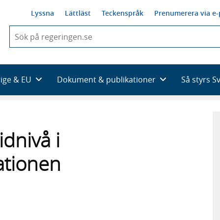
Lyssna
Lättläst
Teckenspråk
Prenumerera via e-
När
du
börjar
skriva
så
rige & EU
Dokument & publikationer
Så styrs S
framträder
en
lista
med
sökförslag
idnivå i
ationen