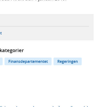
ebbplats,
ern webbplats,
 ny flik, extern webbplats,
- öppnar din e-postklient,
t
kategorier
Finansdepartementet
Regeringen