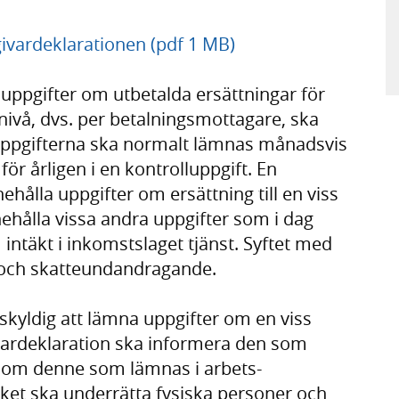
givardeklarationen (pdf 1 MB)
t uppgifter om utbetalda ersättningar för
nivå, dvs. per betalningsmottagare, ska
 Uppgifterna ska normalt lämnas månadsvis
 för årligen i en kontrolluppgift. En
hålla uppgifter om ersättning till en viss
ehålla vissa andra uppgifter som i dag
 intäkt i inkomstslaget tjänst. Syftet med
k och skatteundandragande.
skyldig att lämna uppgifter om en viss
vardeklaration ska informera den som
r om denne som lämnas i arbets-
ket ska underrätta fysiska personer och