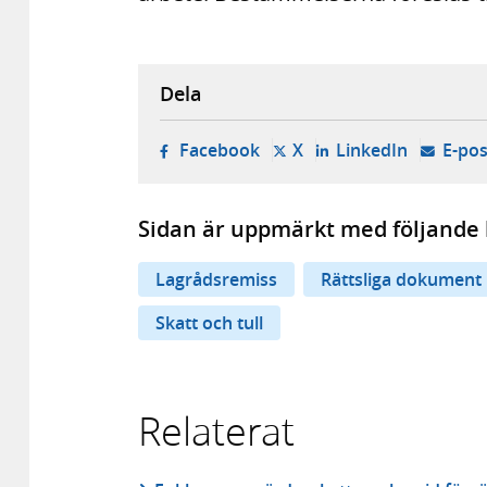
Dela
- öppnas i ny flik, extern w
- öppnas i ny flik, ext
- öppnas i
Facebook
X
LinkedIn
E-pos
Sidan är uppmärkt med följande 
Lagrådsremiss
Rättsliga dokument
Skatt och tull
Relaterat