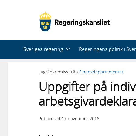
Huvudnavigering
Sveriges regering
Regeringens politik i Sve
Lagrådsremiss från
Finansdepartementet
Uppgifter på indiv
arbetsgivardeklar
Publicerad
17 november 2016