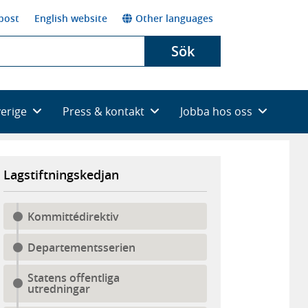
post
English website
Other languages
Sök
verige
Press & kontakt
Jobba hos oss
Lagstiftningskedjan
Kommittédirektiv
Departementsserien
Statens offentliga
utredningar