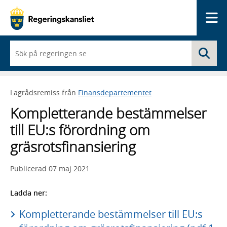
Me
När
Sö
du
börjar
skriva
så
Lagrådsremiss från
Finansdepartementet
framträder
en
Kompletterande bestämmelser
lista
med
till EU:s förordning om
sökförslag
gräsrotsfinansiering
Publicerad
07 maj 2021
Ladda ner:
Kompletterande bestämmelser till EU:s