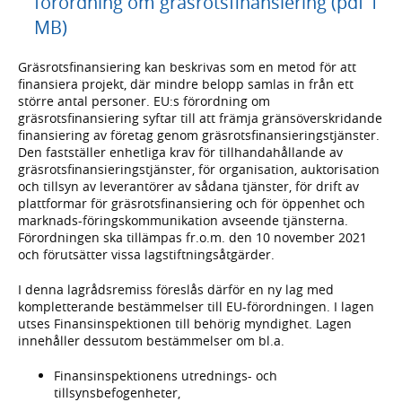
förordning om gräsrotsfinansiering (pdf 1
MB)
Gräsrotsfinansiering kan beskrivas som en metod för att
finansiera projekt, där mindre belopp samlas in från ett
större antal personer. EU:s förordning om
gräsrotsfinansiering syftar till att främja gränsöverskridande
finansiering av företag genom gräsrotsfinansieringstjänster.
Den fastställer enhetliga krav för tillhandahållande av
gräsrotsfinansieringstjänster, för organisation, auktorisation
och tillsyn av leverantörer av sådana tjänster, för drift av
plattformar för gräsrotsfinansiering och för öppenhet och
marknads-föringskommunikation avseende tjänsterna.
Förordningen ska tillämpas fr.o.m. den 10 november 2021
och förutsätter vissa lagstiftningsåtgärder.
I denna lagrådsremiss föreslås därför en ny lag med
kompletterande bestämmelser till EU-förordningen. I lagen
utses Finansinspektionen till behörig myndighet. Lagen
innehåller dessutom bestämmelser om bl.a.
Finansinspektionens utrednings- och
tillsynsbefogenheter,