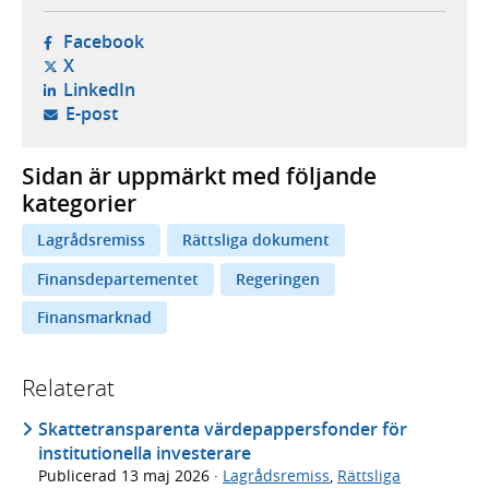
- öppnas i ny flik, extern webbplats,
Facebook
- öppnas i ny flik, extern webbplats,
X
- öppnas i ny flik, extern webbplats,
LinkedIn
- öppnar din e-postklient,
E-post
Sidan är uppmärkt med följande
kategorier
Lagrådsremiss
Rättsliga dokument
Finansdepartementet
Regeringen
Finansmarknad
Relaterat
Skattetransparenta värdepappersfonder för
institutionella investerare
Publicerad
13 maj 2026
·
Lagrådsremiss
,
Rättsliga