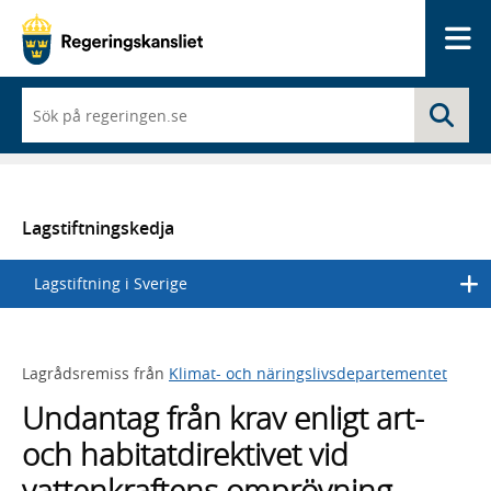
Me
När
Sö
du
börjar
skriva
så
framträder
en
Lagstiftningskedja
lista
med
Lagstiftning i Sverige
sökförslag
Lagrådsremiss från
Klimat- och näringslivsdepartementet
Undantag från krav enligt art-
och habitatdirektivet vid
vattenkraftens omprövning