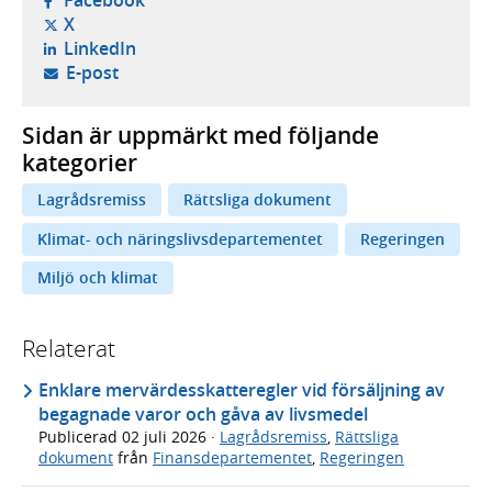
Facebook
- öppnas i ny flik, extern webbplats,
X
- öppnas i ny flik, extern webbplats,
LinkedIn
- öppnar din e-postklient,
E-post
Sidan är uppmärkt med följande
kategorier
Lagrådsremiss
Rättsliga dokument
Klimat- och näringslivsdepartementet
Regeringen
Miljö och klimat
Relaterat
Enklare mervärdesskatteregler vid försäljning av
begagnade varor och gåva av livsmedel
Publicerad
02 juli 2026
·
Lagrådsremiss
,
Rättsliga
dokument
från
Finansdepartementet
,
Regeringen