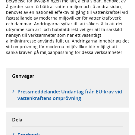
betydelse för avväg-ningen mellan, å ena sidan, behovet av
åtgärder som förbättrar vatten-miljön och, å andra sidan,
behovet av en nationell effektiv tillgång till vattenkraftsel vid
fastställande av moderna miljövillkor för vattenkraft-verk
och dammar. Ändringarna syftar till att säkerställa att det
utrymme som art- och habitatdirektivet ger att ta särskild
hänsyn till verksamheter som har ett väsentligt
allmänintresse används fullt ut. Ändringarna innebär att det
vid omprövning för moderna miljövillkor blir möjligt att
sänka kraven på miljöanpassning för dessa verksamheter.
Genvägar
Pressmeddelande: Undantag från EU-krav vid
vattenkraftens omprövning
Dela
- öppnas i ny flik, extern webbplats,