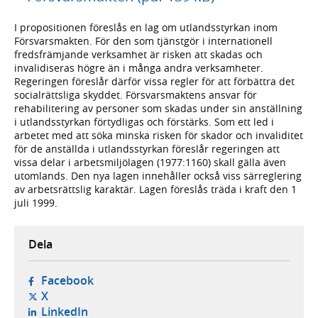
I propositionen föreslås en lag om utlandsstyrkan inom
Försvarsmakten. För den som tjänstgör i internationell
fredsfrämjande verksamhet är risken att skadas och
invalidiseras högre än i många andra verksamheter.
Regeringen föreslår därför vissa regler för att förbättra det
socialrättsliga skyddet. Försvarsmaktens ansvar för
rehabilitering av personer som skadas under sin anställning
i utlandsstyrkan förtydligas och förstärks. Som ett led i
arbetet med att söka minska risken för skador och invaliditet
för de anställda i utlandsstyrkan föreslår regeringen att
vissa delar i arbetsmiljölagen (1977:1160) skall gälla även
utomlands. Den nya lagen innehåller också viss särreglering
av arbetsrättslig karaktär. Lagen föreslås träda i kraft den 1
juli 1999.
Dela
- öppnas i ny flik, extern webbplats,
Facebook
- öppnas i ny flik, extern webbplats,
X
- öppnas i ny flik, extern webbplats,
LinkedIn