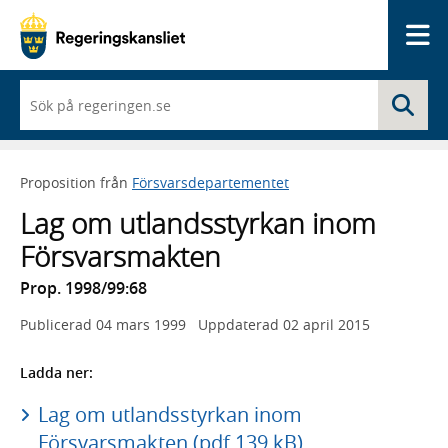
Me
När
Sö
du
börjar
skriva
så
Proposition från
Försvarsdepartementet
framträder
en
Lag om utlandsstyrkan inom
lista
med
Försvarsmakten
sökförslag
Prop. 1998/99:68
Publicerad
04 mars 1999
Uppdaterad
02 april 2015
Ladda ner:
Lag om utlandsstyrkan inom
Försvarsmakten (pdf 139 kB)