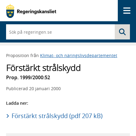
Me
När
Sö
du
börjar
skriva
så
Proposition från
Klimat- och näringslivsdepartementet
framträder
en
Förstärkt strålskydd
lista
med
Prop. 1999/2000:52
sökförslag
Publicerad
20 januari 2000
Ladda ner:
Förstärkt strålskydd (pdf 207 kB)