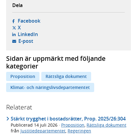
Dela
- öppnas i ny flik, extern webbplats,
Facebook
- öppnas i ny flik, extern webbplats,
X
- öppnas i ny flik, extern webbplats,
LinkedIn
- öppnar din e-postklient,
E-post
Sidan är uppmärkt med följande
kategorier
Proposition
Rättsliga dokument
Klimat- och näringslivsdepartementet
Relaterat
Stärkt trygghet i bostadsrätter, Prop. 2025/26:304
Publicerad
14 juli 2026
·
Proposition
,
Rättsliga dokument
från
Justitiedepartementet
,
Regeringen