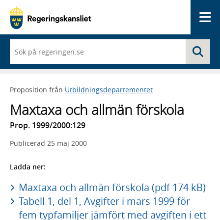
Me
När
Sö
du
börjar
skriva
så
Proposition från
Utbildningsdepartementet
framträder
en
Maxtaxa och allmän förskola
lista
med
Prop. 1999/2000:129
sökförslag
Publicerad
25 maj 2000
Ladda ner:
Maxtaxa och allmän förskola (pdf 174 kB)
Tabell 1, del 1, Avgifter i mars 1999 för
fem typfamiljer jämfört med avgiften i ett