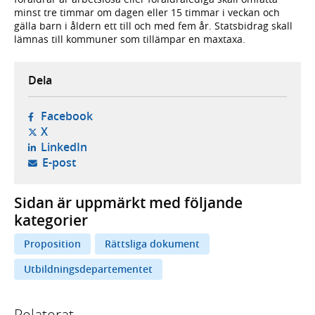
minst tre timmar om dagen eller 15 timmar i veckan och
gälla barn i åldern ett till och med fem år. Statsbidrag skall
lämnas till kommuner som tillämpar en maxtaxa.
Dela
- öppnas i ny flik, extern webbplats,
Facebook
- öppnas i ny flik, extern webbplats,
X
- öppnas i ny flik, extern webbplats,
LinkedIn
- öppnar din e-postklient,
E-post
Sidan är uppmärkt med följande
kategorier
Proposition
Rättsliga dokument
Utbildningsdepartementet
Relaterat