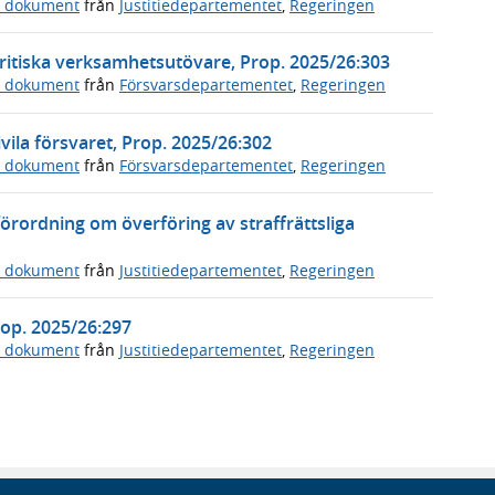
a dokument
från
Justitiedepartementet
,
Regeringen
ritiska verksamhetsutövare, Prop. 2025/26:303
a dokument
från
Försvarsdepartementet
,
Regeringen
vila försvaret, Prop. 2025/26:302
a dokument
från
Försvarsdepartementet
,
Regeringen
örordning om överföring av straffrättsliga
a dokument
från
Justitiedepartementet
,
Regeringen
Prop. 2025/26:297
a dokument
från
Justitiedepartementet
,
Regeringen