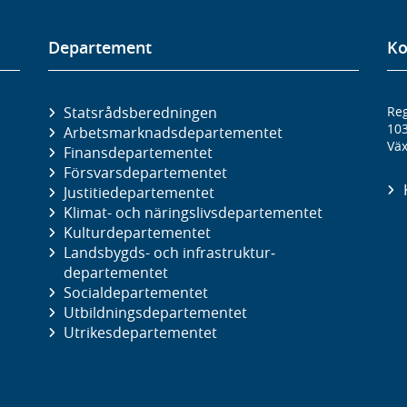
Departement
Ko
Statsrådsberedningen
Reg
10
Arbetsmarknads­departementet
Väx
Finans­departementet
Försvars­departementet
Justitie­departementet
Klimat- och näringslivs­departementet
Kultur­departementet
Landsbygds- och infrastruktur­
departementet
Social­departementet
Utbildnings­departementet
Utrikes­departementet