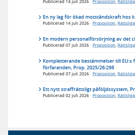
Publicerad
14 juli 2026
·
Proposition
,
Rättslig
En ny lag för ökad motståndskraft hos k
Publicerad
14 juli 2026
·
Proposition
,
Rättslig
En modern personalförsörjning av det ci
Publicerad
07 juli 2026
·
Proposition
,
Rättslig
Kompletterande bestämmelser till EU:s f
förfaranden, Prop. 2025/26:298
Publicerad
07 juli 2026
·
Proposition
,
Rättslig
Ett nytt straffrättsligt påföljdssystem, 
Publicerad
02 juli 2026
·
Proposition
,
Rättslig