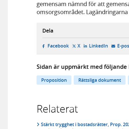
gemensam nämnd för att gemensam
omsorgsområdet. Lagändringarna för
Dela
- öppnas i ny flik, extern w
- öppnas i ny flik, ext
- öppnas i
Facebook
X
LinkedIn
E-pos
Sidan är uppmärkt med följande 
Proposition
Rättsliga dokument
Relaterat
Stärkt trygghet i bostadsrätter, Prop. 2