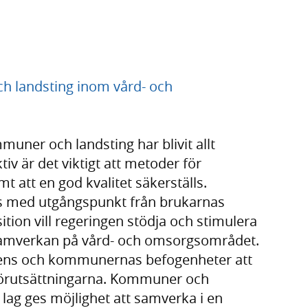
 landsting inom vård- och
ner och landsting har blivit allt
iv är det viktigt att metoder för
 att en god kvalitet säkerställs.
s med utgångspunkt från brukarnas
ion vill regeringen stödja och stimulera
v samverkan på vård- och omsorgsområdet.
ngens och kommunernas befogenheter att
 förutsättningarna. Kommuner och
 lag ges möjlighet att samverka i en