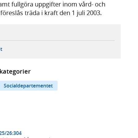
t fullgöra uppgifter inom vård- och
eslås träda i kraft den 1 juli 2003.
ebbplats,
ern webbplats,
 ny flik, extern webbplats,
- öppnar din e-postklient,
t
kategorier
Socialdepartementet
025/26:304