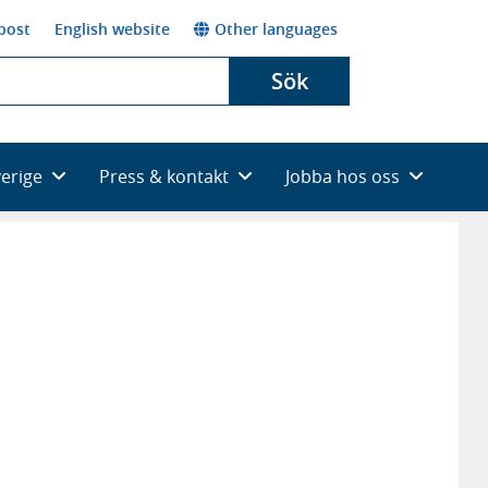
post
English website
Other languages
Sök
verige
Press & kontakt
Jobba hos oss