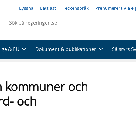
Lyssna
Lättläst
Teckenspråk
Prenumerera via e-
När
du
börjar
skriva
så
rige & EU
Dokument & publikationer
Så styrs S
framträder
en
lista
med
sökförslag
n kommuner och
rd- och