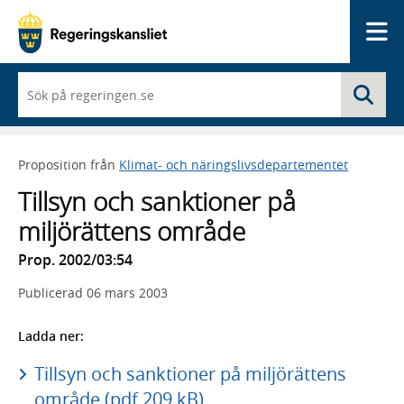
Me
När
Sö
du
börjar
skriva
så
Proposition från
Klimat- och näringslivsdepartementet
framträder
en
Tillsyn och sanktioner på
lista
med
miljörättens område
sökförslag
Prop. 2002/03:54
Publicerad
06 mars 2003
Ladda ner:
Tillsyn och sanktioner på miljörättens
område (pdf 209 kB)