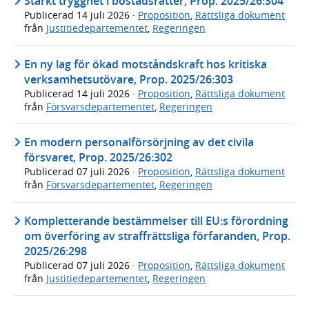
Stärkt trygghet i bostadsrätter, Prop. 2025/26:304
Publicerad
14 juli 2026
·
Proposition
,
Rättsliga dokument
från
Justitiedepartementet
,
Regeringen
En ny lag för ökad motståndskraft hos kritiska
verksamhetsutövare, Prop. 2025/26:303
Publicerad
14 juli 2026
·
Proposition
,
Rättsliga dokument
från
Försvarsdepartementet
,
Regeringen
En modern personalförsörjning av det civila
försvaret, Prop. 2025/26:302
Publicerad
07 juli 2026
·
Proposition
,
Rättsliga dokument
från
Försvarsdepartementet
,
Regeringen
Kompletterande bestämmelser till EU:s förordning
om överföring av straffrättsliga förfaranden, Prop.
2025/26:298
Publicerad
07 juli 2026
·
Proposition
,
Rättsliga dokument
från
Justitiedepartementet
,
Regeringen