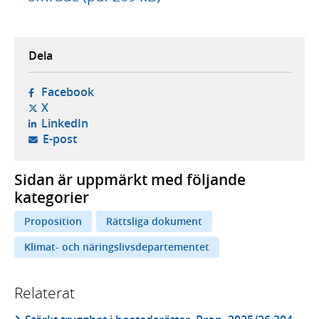
Dela
- öppnas i ny flik, extern webbplats,
Facebook
- öppnas i ny flik, extern webbplats,
X
- öppnas i ny flik, extern webbplats,
LinkedIn
- öppnar din e-postklient,
E-post
Sidan är uppmärkt med följande
kategorier
Proposition
Rättsliga dokument
Klimat- och näringslivsdepartementet
Relaterat