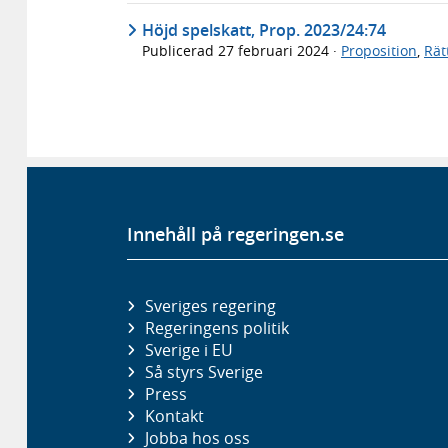
Höjd spelskatt, Prop. 2023/24:74
Publicerad
27 februari 2024
·
Proposition
,
Rät
Innehåll på regeringen.se
Sveriges regering
Regeringens politik
Sverige i EU
Så styrs Sverige
Press
Kontakt
Jobba hos oss