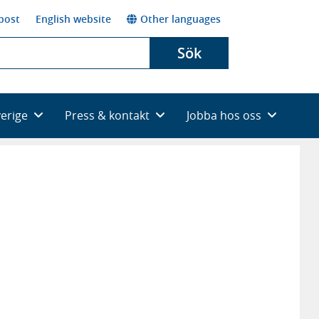
post
English website
Other languages
Sök
verige
Press & kontakt
Jobba hos oss