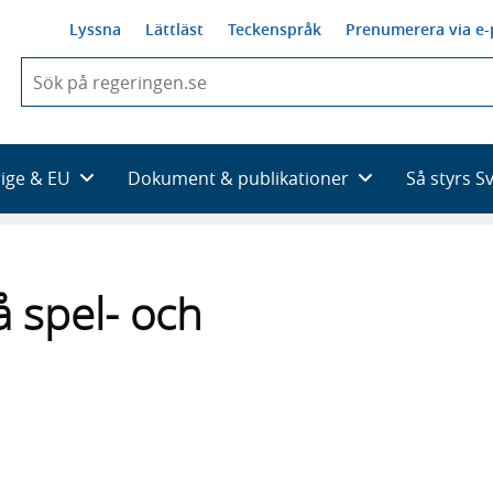
Lyssna
Lättläst
Teckenspråk
Prenumerera via e-
När
du
börjar
skriva
så
rige & EU
Dokument & publikationer
Så styrs S
framträder
en
lista
med
sökförslag
å spel- och