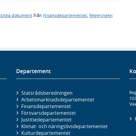
tsliga dokument
från
Finansdepartementet
,
Regeringen
Departement
Ko
Statsrådsberedningen
Reg
10
Arbetsmarknads­departementet
Väx
Finans­departementet
Försvars­departementet
Justitie­departementet
Klimat- och näringslivs­departementet
Kultur­departementet