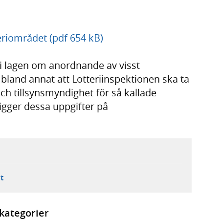
eriområdet (pdf 654 kB)
 i lagen om anordnande av visst
land annat att Lotteriinspektionen ska ta
och tillsynsmyndighet för så kallade
ligger dessa uppgifter på
ebbplats,
ern webbplats,
 ny flik, extern webbplats,
- öppnar din e-postklient,
t
kategorier