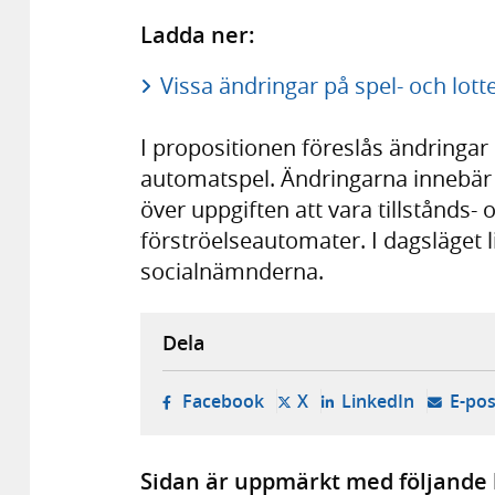
Ladda ner:
Vissa ändringar på spel- och lott
I propositionen föreslås ändringar
automatspel. Ändringarna innebär b
över uppgiften att vara tillstånds- 
förströelseautomater. I dagsläget 
socialnämnderna.
Dela
- öppnas i ny flik, extern w
- öppnas i ny flik, ext
- öppnas i
Facebook
X
LinkedIn
E-pos
Sidan är uppmärkt med följande 