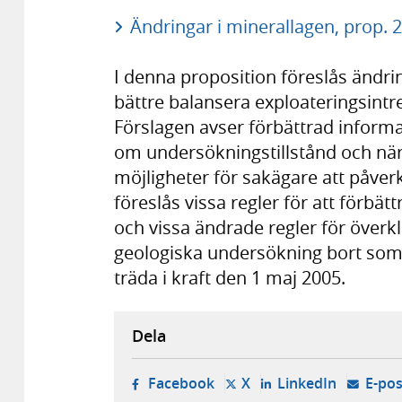
Ändringar i minerallagen, prop. 
I denna proposition föreslås ändri
bättre balansera exploateringsint
Förslagen avser förbättrad informa
om undersökningstillstånd och när 
möjligheter för sakägare att påver
föreslås vissa regler för att förbät
och vissa ändrade regler för överk
geologiska undersökning bort som 
träda i kraft den 1 maj 2005.
Dela
- öppnas i ny flik, extern w
- öppnas i ny flik, ext
- öppnas i
Facebook
X
LinkedIn
E-pos