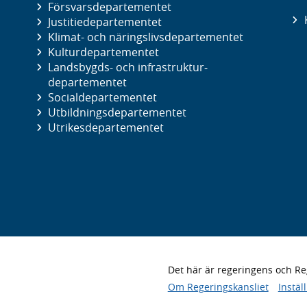
Försvars­departementet
Justitie­departementet
Klimat- och näringslivs­departementet
Kultur­departementet
Landsbygds- och infrastruktur­
departementet
Social­departementet
Utbildnings­departementet
Utrikes­departementet
Det här är regeringens och 
Om Regeringskansliet
Instäl