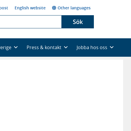
post
English website
Other languages
Sök
verige
Press & kontakt
Jobba hos oss