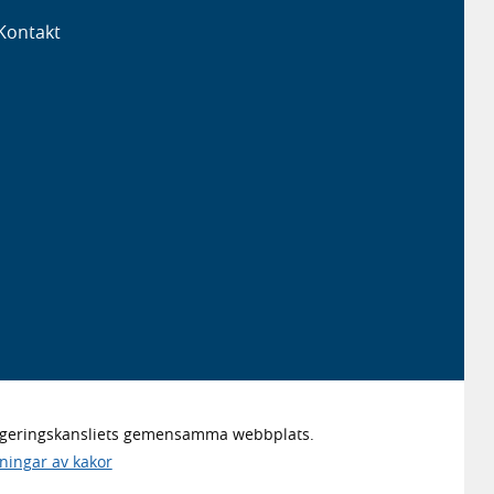
Kontakt
Regeringskansliets gemensamma webbplats.
lningar av kakor