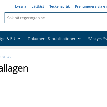
Lyssna
Lättläst
Teckenspråk
Prenumerera via e-
När
du
börjar
skriva
så
rige & EU
Dokument & publikationer
Så styrs S
framträder
en
lista
ementet
med
sökförslag
allagen