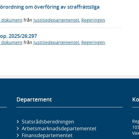
örordning om överföring av straffrättsliga
a dokument
från
Justitiedepartementet
,
Regeringen
Prop. 2025/26:297
a dokument
från
Justitiedepartementet
,
Regeringen
Departement
Ko
Statsrådsberedningen
Reg
10
Arbetsmarknads­departementet
Väx
Finans­departementet