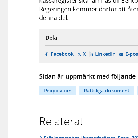
kassaregister ska lämnas till EG
Regeringen kommer därför att åte
denna del.
Dela
- öppnas i ny flik, extern w
- öppnas i ny flik, ext
- öppnas i
Facebook
X
LinkedIn
E-pos
Sidan är uppmärkt med följande 
Proposition
Rättsliga dokument
Relaterat
Stärkt trygghet i bostadsrätter, Prop. 2