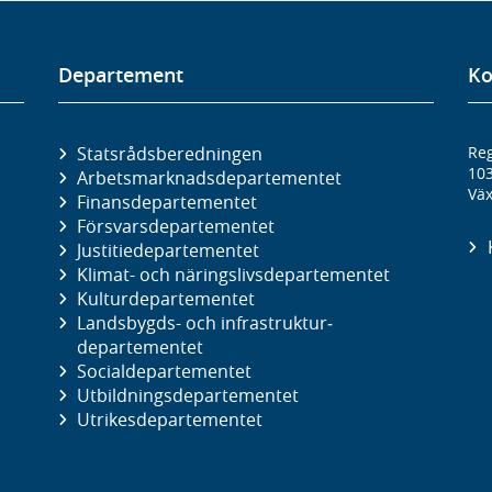
Departement
Ko
Statsrådsberedningen
Reg
10
Arbetsmarknads­departementet
Väx
Finans­departementet
Försvars­departementet
Justitie­departementet
Klimat- och näringslivs­departementet
Kultur­departementet
Landsbygds- och infrastruktur­
departementet
Social­departementet
Utbildnings­departementet
Utrikes­departementet