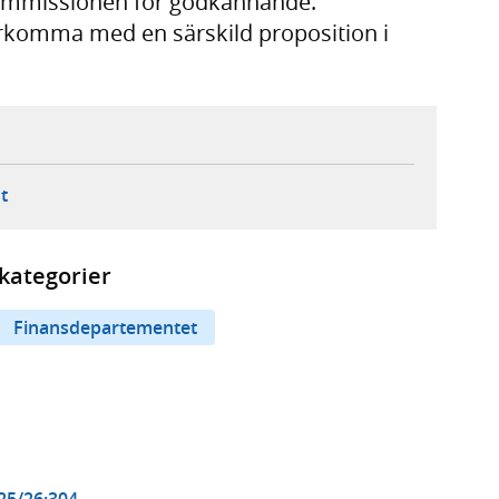
-kommissionen för godkännande.
rkomma med en särskild proposition i
ebbplats,
ern webbplats,
 ny flik, extern webbplats,
- öppnar din e-postklient,
t
kategorier
Finansdepartementet
025/26:304