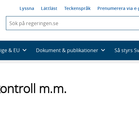
Lyssna
Lättläst
Teckenspråk
Prenumerera via e-
När
du
börjar
skriva
så
rige & EU
Dokument & publikationer
Så styrs S
framträder
en
lista
med
sökförslag
kontroll m.m.