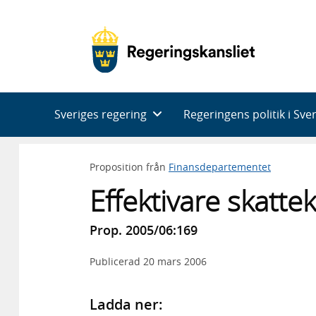
Huvudnavigering
Sveriges regering
Regeringens politik i Sve
Proposition från
Finansdepartementet
Effektivare skatte
Prop. 2005/06:169
Publicerad
20 mars 2006
Ladda ner: