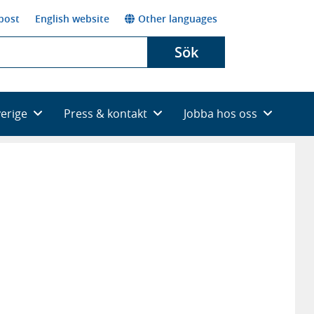
post
English website
Other languages
Sök
verige
Press & kontakt
Jobba hos oss