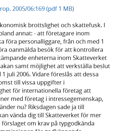
prop. 2005/06:169 (pdf 1 MB)
 ekonomisk brottslighet och skattefusk. I
bland annat: - att företagare inom
a föra personalliggare, från och med 1
göra oanmälda besök för att kontrollera
bekämpande enheterna inom Skatteverket
akan samt möjlighet att verkställa beslut
 1 juli 2006. Vidare föreslås att dessa
mst till vissa uppgifter i
het för internationella företag att
oner med företag i intressegemenskap,
änder nu? Riksdagen sade ja till
an vända dig till Skatteverket för mer
de förslaget om krav på typgodkända