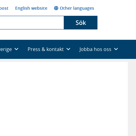
post
English website
Other languages
Sök
verige
Press & kontakt
Jobba hos oss