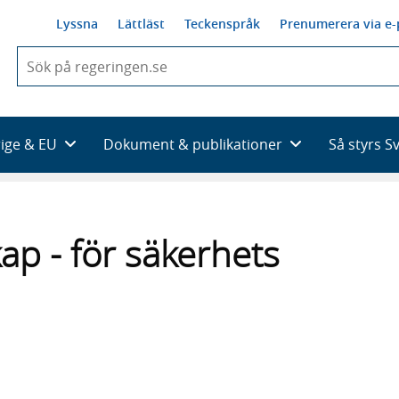
Lyssna
Lättläst
Teckenspråk
Prenumerera via e-
När
du
börjar
skriva
så
rige & EU
Dokument & publikationer
Så styrs S
framträder
en
lista
med
sökförslag
ap - för säkerhets