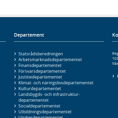
Departement
Ko
Statsrådsberedningen
Reg
10
Arbetsmarknads­departementet
Väx
Finans­departementet
Försvars­departementet
Justitie­departementet
Klimat- och näringslivs­departementet
Kultur­departementet
Landsbygds- och infrastruktur­
departementet
Social­departementet
Utbildnings­departementet
Utrikes­departementet