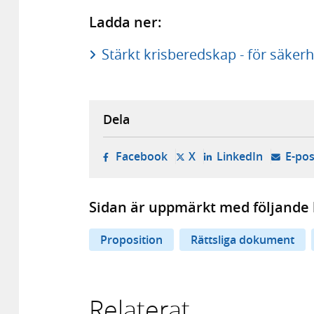
Ladda ner:
Stärkt krisberedskap - för säkerh
Dela
- öppnas i ny flik, extern w
- öppnas i ny flik, ext
- öppnas i
Facebook
X
LinkedIn
E-pos
Sidan är uppmärkt med följande 
Proposition
Rättsliga dokument
Relaterat