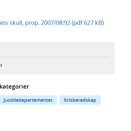
ets skull, prop. 2007/08:92 (pdf 627 kB)
ebbplats,
ern webbplats,
 ny flik, extern webbplats,
- öppnar din e-postklient,
t
kategorier
Justitiedepartementet
Krisberedskap