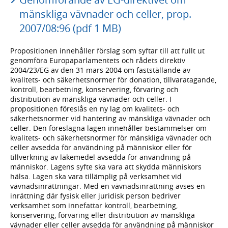
mänskliga vävnader och celler, prop.
2007/08:96 (pdf 1 MB)
Propositionen innehåller förslag som syftar till att fullt ut
genomföra Europaparlamentets och rådets direktiv
2004/23/EG av den 31 mars 2004 om fastställande av
kvalitets- och säkerhetsnormer för donation, tillvaratagande,
kontroll, bearbetning, konservering, förvaring och
distribution av mänskliga vävnader och celler. I
propositionen föreslås en ny lag om kvalitets- och
säkerhetsnormer vid hantering av mänskliga vävnader och
celler. Den föreslagna lagen innehåller bestämmelser om
kvalitets- och säkerhetsnormer för mänskliga vävnader och
celler avsedda för användning på människor eller för
tillverkning av läkemedel avsedda för användning på
människor. Lagens syfte ska vara att skydda människors
hälsa. Lagen ska vara tillämplig på verksamhet vid
vävnadsinrättningar. Med en vävnadsinrättning avses en
inrättning där fysisk eller juridisk person bedriver
verksamhet som innefattar kontroll, bearbetning,
konservering, förvaring eller distribution av mänskliga
vävnader eller celler avsedda för användning på människor