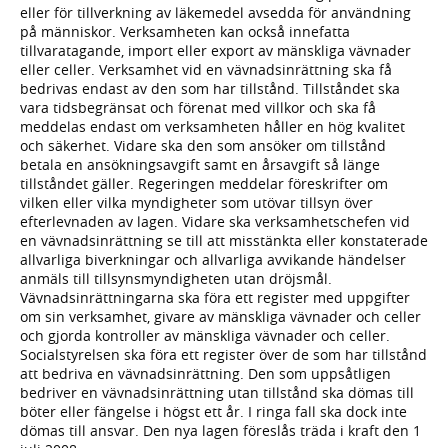
eller för tillverkning av läkemedel avsedda för användning
på människor. Verksamheten kan också innefatta
tillvaratagande, import eller export av mänskliga vävnader
eller celler. Verksamhet vid en vävnadsinrättning ska få
bedrivas endast av den som har tillstånd. Tillståndet ska
vara tidsbegränsat och förenat med villkor och ska få
meddelas endast om verksamheten håller en hög kvalitet
och säkerhet. Vidare ska den som ansöker om tillstånd
betala en ansökningsavgift samt en årsavgift så länge
tillståndet gäller. Regeringen meddelar föreskrifter om
vilken eller vilka myndigheter som utövar tillsyn över
efterlevnaden av lagen. Vidare ska verksamhetschefen vid
en vävnadsinrättning se till att misstänkta eller konstaterade
allvarliga biverkningar och allvarliga avvikande händelser
anmäls till tillsynsmyndigheten utan dröjsmål.
Vävnadsinrättningarna ska föra ett register med uppgifter
om sin verksamhet, givare av mänskliga vävnader och celler
och gjorda kontroller av mänskliga vävnader och celler.
Socialstyrelsen ska föra ett register över de som har tillstånd
att bedriva en vävnadsinrättning. Den som uppsåtligen
bedriver en vävnadsinrättning utan tillstånd ska dömas till
böter eller fängelse i högst ett år. I ringa fall ska dock inte
dömas till ansvar. Den nya lagen föreslås träda i kraft den 1