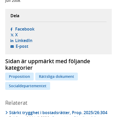
juli 2008.
Dela
- öppnas i ny flik, extern webbplats,
Facebook
- öppnas i ny flik, extern webbplats,
X
- öppnas i ny flik, extern webbplats,
LinkedIn
- öppnar din e-postklient,
E-post
Sidan är uppmärkt med följande
kategorier
Proposition
Rättsliga dokument
Socialdepartementet
Relaterat
Stärkt trygghet i bostadsrätter, Prop. 2025/26:304