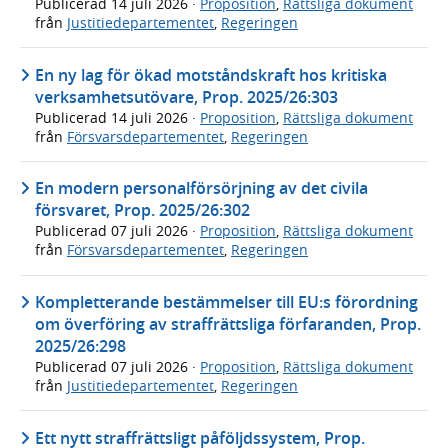
Publicerad
14 juli 2026
·
Proposition
,
Rättsliga dokument
från
Justitiedepartementet
,
Regeringen
En ny lag för ökad motståndskraft hos kritiska
verksamhetsutövare, Prop. 2025/26:303
Publicerad
14 juli 2026
·
Proposition
,
Rättsliga dokument
från
Försvarsdepartementet
,
Regeringen
En modern personalförsörjning av det civila
försvaret, Prop. 2025/26:302
Publicerad
07 juli 2026
·
Proposition
,
Rättsliga dokument
från
Försvarsdepartementet
,
Regeringen
Kompletterande bestämmelser till EU:s förordning
om överföring av straffrättsliga förfaranden, Prop.
2025/26:298
Publicerad
07 juli 2026
·
Proposition
,
Rättsliga dokument
från
Justitiedepartementet
,
Regeringen
Ett nytt straffrättsligt påföljdssystem, Prop.