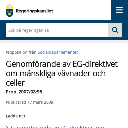
Me
När
Sö
du
börjar
skriva
så
Proposition från
Socialdepartementet
framträder
en
Genomförande av EG-direktivet
lista
med
om mänskliga vävnader och
sökförslag
celler
Prop. 2007/08:96
Publicerad
17 mars 2008
Ladda ner:
Genomförande av EG-direktivet om