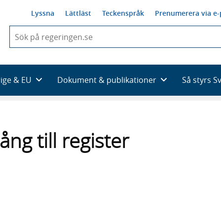
Lyssna
Lättläst
Teckenspråk
Prenumerera via e-
När
du
börjar
skriva
så
rige & EU
Dokument & publikationer
Så styrs S
framträder
en
lista
med
sökförslag
ång till register