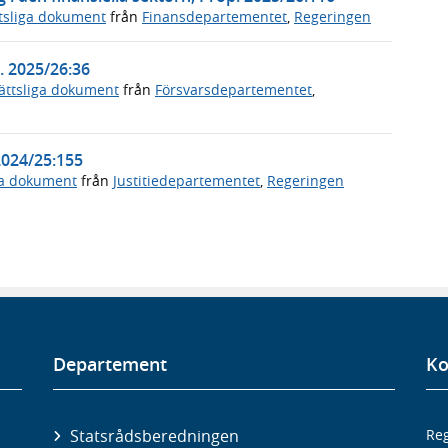
tsliga dokument
från
Finansdepartementet
,
Regeringen
. 2025/26:36
ättsliga dokument
från
Försvarsdepartementet
,
2024/25:155
ga dokument
från
Justitiedepartementet
,
Regeringen
Departement
Ko
Statsrådsberedningen
Reg