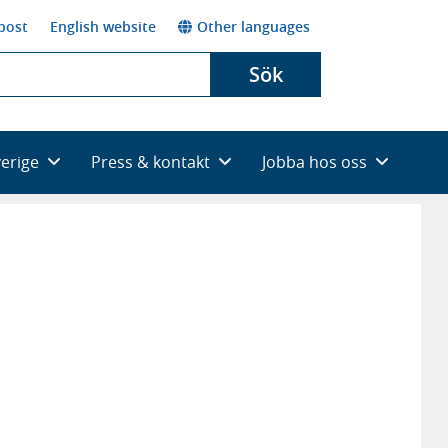
post
English website
Other languages
Sök
verige
Press & kontakt
Jobba hos oss