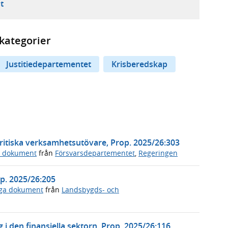
ebbplats,
ern webbplats,
 ny flik, extern webbplats,
- öppnar din e-postklient,
t
kategorier
Justitiedepartementet
Krisberedskap
ritiska verksamhetsutövare, Prop. 2025/26:303
a dokument
från
Försvarsdepartementet
,
Regeringen
p. 2025/26:205
iga dokument
från
Landsbygds- och
 i den finansiella sektorn, Prop. 2025/26:116