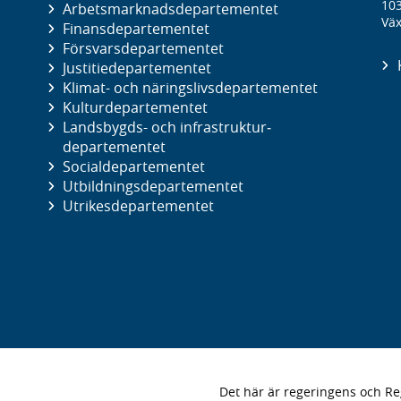
10
Arbetsmarknads­departementet
Väx
Finans­departementet
Försvars­departementet
Justitie­departementet
Klimat- och näringslivs­departementet
Kultur­departementet
Landsbygds- och infrastruktur­
departementet
Social­departementet
Utbildnings­departementet
Utrikes­departementet
Det här är regeringens och 