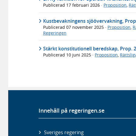
Publicerad
17 februari 2026
·
Proposition
,
Rät
Kustbevakningens sjöövervakning, Prop
Publicerad
07 november 2025
·
Proposition
,
R
Regeringen
Stärkt konstitutionell beredskap, Prop. 
Publicerad
10 juni 2025
·
Proposition
,
Rättsli
Innehåll på regeringen.se
Sveriges regering