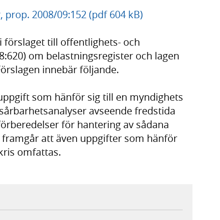
er, prop. 2008/09:152 (pdf 604 kB)
förslaget till offentlighets- och
98:620) om belastningsregister och lagen
örslagen innebär följande.
uppgift som hänför sig till en myndighets
 sårbarhetsanalyser avseende fredstida
 förberedelser för hantering av sådana
t framgår att även uppgifter som hänför
 kris omfattas.