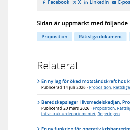
- öppnas i ny flik, extern w
- öppnas i ny flik, ext
- öppnas i
Facebook
X
LinkedIn
E-pos
Sidan är uppmärkt med följande 
Proposition
Rättsliga dokument
Relaterat
En ny lag för ökad motståndskraft hos k
Publicerad
14 juli 2026
·
Proposition
,
Rättslig
Beredskapslager i livsmedelskedjan, Pro
Publicerad
20 mars 2026
·
Proposition
,
Rättsl
infrastrukturdepartementet
,
Regeringen
En ny funktion för operativ krishantering