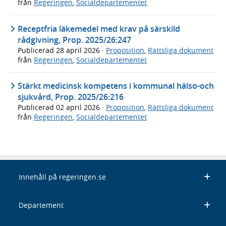
från
Regeringen
,
Socialdepartementet
Receptfria läkemedel med krav på särskild
rådgivning, Prop. 2025/26:247
Publicerad
28 april 2026
·
Proposition
,
Rättsliga dokument
från
Regeringen
,
Socialdepartementet
Stärkt medicinsk kompetens i kommunal hälso-och
sjukvård, Prop. 2025/26:216
Publicerad
02 april 2026
·
Proposition
,
Rättsliga dokument
från
Regeringen
,
Socialdepartementet
Innehåll på regeringen.se
Departement