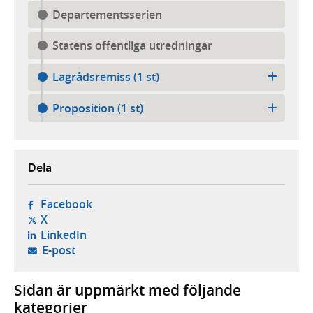
Departementsserien
Statens offentliga utredningar
Lagrådsremiss (1 st)
Proposition (1 st)
Dela
- öppnas i ny flik, extern webbplats,
Facebook
- öppnas i ny flik, extern webbplats,
X
- öppnas i ny flik, extern webbplats,
LinkedIn
- öppnar din e-postklient,
E-post
Sidan är uppmärkt med följande
kategorier