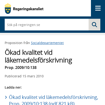
Me
När
Sö
du
börjar
skriva
så
Proposition från
Socialdepartementet
framträder
en
Ökad kvalitet vid
lista
med
läkemedelsförskrivning
sökförslag
Prop. 2009/10:138
Publicerad
15 mars 2010
Ladda ner:
Ökad kvalitet vid läkemedelsförskrivning,
Prop. 2009/10:138 (pdf 821 kB)